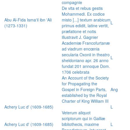
compagnie
De vita et rebus gestis
Mohammedi. Ex codice
Abu Al-Fida Isma'il ibn 'Ali
misto [...] textum arabicum
L
(1273-1331)
primus edidit, latine vertit,
præfatione et notis
illustravit J. Gagnier
Academiæ Francofurtanæ
ad viadrum encœnia
secularia Oxonii in theatro
L
sheldoniano apr. 26 anno
fundat 201 annoque Dom.
1706 celebrata
An Account of the Society
for Propagating the
Gospel in Foreign Parts,
Ang
established by the Royal
Charter of King William III
Achery Luc d' (1609-1685)
L
Veterum aliquot
scriptorum qui in Galliæ
Achery Luc d' (1609-1685)
bibliothecis, maxime
L
Benedictorum, latuerant,