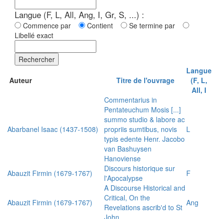
Langue (F, L, All, Ang, I, Gr, S, ...) :
Commence par
Contient
Se termine par
Libellé exact
Rechercher
Langue
Auteur
Titre de l'ouvrage
(F, L,
All, I
Commentarius in
Pentateuchum Mosis [...]
summo studio & labore ac
Abarbanel Isaac (1437-1508)
propriis sumtibus, novis
L
typis edente Henr. Jacobo
van Bashuysen
Hanoviense
Discours historique sur
Abauzit Firmin (1679-1767)
F
l'Apocalypse
A Discourse Historical and
Critical, On the
Abauzit Firmin (1679-1767)
Ang
Revelations ascrib'd to St
John