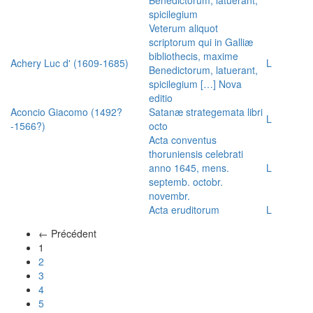
spicilegium
Veterum aliquot
scriptorum qui in Galliæ
bibliothecis, maxime
Achery Luc d' (1609-1685)
L
Benedictorum, latuerant,
spicilegium […] Nova
editio
Aconcio Giacomo (1492?
Satanæ strategemata libri
L
-1566?)
octo
Acta conventus
thoruniensis celebrati
anno 1645, mens.
L
septemb. octobr.
novembr.
Acta eruditorum
L
← Précédent
(actuel)
1
2
3
4
5