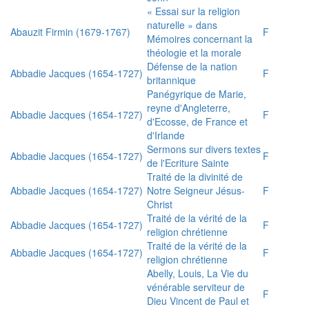
« Essai sur la religion
naturelle » dans
Abauzit Firmin (1679-1767)
F
Mémoires concernant la
théologie et la morale
Défense de la nation
Abbadie Jacques (1654-1727)
F
britannique
Panégyrique de Marie,
reyne d'Angleterre,
Abbadie Jacques (1654-1727)
F
d'Ecosse, de France et
d'Irlande
Sermons sur divers textes
Abbadie Jacques (1654-1727)
F
de l'Ecriture Sainte
Traité de la divinité de
Abbadie Jacques (1654-1727)
Notre Seigneur Jésus-
F
Christ
Traité de la vérité de la
Abbadie Jacques (1654-1727)
F
religion chrétienne
Traité de la vérité de la
Abbadie Jacques (1654-1727)
F
religion chrétienne
Abelly, Louis, La Vie du
vénérable serviteur de
F
Dieu Vincent de Paul et