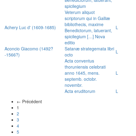
spicilegium
Veterum aliquot
scriptorum qui in Galliæ
bibliothecis, maxime
Achery Luc d' (1609-1685)
L
Benedictorum, latuerant,
spicilegium […] Nova
editio
Aconcio Giacomo (1492?
Satanæ strategemata libri
L
-1566?)
octo
Acta conventus
thoruniensis celebrati
anno 1645, mens.
L
septemb. octobr.
novembr.
Acta eruditorum
L
← Précédent
(actuel)
1
2
3
4
5