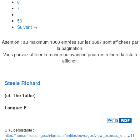
6
7
…
50
Suivant →
Attention : au maximum 1000 entrées sur les 3687 sont affichées par
la pagination.
Vous pouvez utiliser la recherche avancée pour restreindre la liste à
afficher.
Steele
Richard
(cf.
The Tatler
)
Langue: F
URL persistante :
https://humanities.unige.ch/turrettini/entites/ouvrages/view_express_entity/11