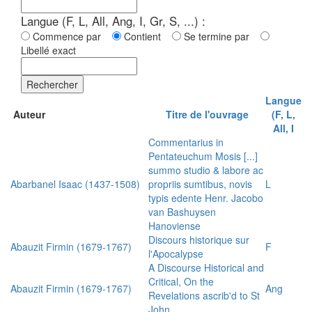
Langue (F, L, All, Ang, I, Gr, S, ...) :
Commence par
Contient
Se termine par
Libellé exact
Rechercher
Langue
Auteur
Titre de l'ouvrage
(F, L,
All, I
Commentarius in
Pentateuchum Mosis [...]
summo studio & labore ac
Abarbanel Isaac (1437-1508)
propriis sumtibus, novis
L
typis edente Henr. Jacobo
van Bashuysen
Hanoviense
Discours historique sur
Abauzit Firmin (1679-1767)
F
l'Apocalypse
A Discourse Historical and
Critical, On the
Abauzit Firmin (1679-1767)
Ang
Revelations ascrib'd to St
John