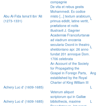
compagnie
De vita et rebus gestis
Mohammedi. Ex codice
Abu Al-Fida Isma'il ibn 'Ali
misto [...] textum arabicum
L
(1273-1331)
primus edidit, latine vertit,
præfatione et notis
illustravit J. Gagnier
Academiæ Francofurtanæ
ad viadrum encœnia
secularia Oxonii in theatro
L
sheldoniano apr. 26 anno
fundat 201 annoque Dom.
1706 celebrata
An Account of the Society
for Propagating the
Gospel in Foreign Parts,
Ang
established by the Royal
Charter of King William III
Achery Luc d' (1609-1685)
L
Veterum aliquot
scriptorum qui in Galliæ
Achery Luc d' (1609-1685)
bibliothecis, maxime
L
Benedictorum, latuerant,