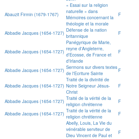
« Essai sur la religion
naturelle » dans
Abauzit Firmin (1679-1767)
F
Mémoires concernant la
théologie et la morale
Défense de la nation
Abbadie Jacques (1654-1727)
F
britannique
Panégyrique de Marie,
reyne d'Angleterre,
Abbadie Jacques (1654-1727)
F
d'Ecosse, de France et
d'Irlande
Sermons sur divers textes
Abbadie Jacques (1654-1727)
F
de l'Ecriture Sainte
Traité de la divinité de
Abbadie Jacques (1654-1727)
Notre Seigneur Jésus-
F
Christ
Traité de la vérité de la
Abbadie Jacques (1654-1727)
F
religion chrétienne
Traité de la vérité de la
Abbadie Jacques (1654-1727)
F
religion chrétienne
Abelly, Louis, La Vie du
vénérable serviteur de
F
Dieu Vincent de Paul et