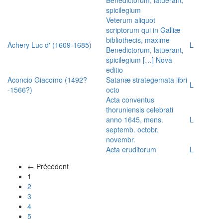
spicilegium
Veterum aliquot
scriptorum qui in Galliæ
bibliothecis, maxime
Achery Luc d' (1609-1685)
L
Benedictorum, latuerant,
spicilegium […] Nova
editio
Aconcio Giacomo (1492?
Satanæ strategemata libri
L
-1566?)
octo
Acta conventus
thoruniensis celebrati
anno 1645, mens.
L
septemb. octobr.
novembr.
Acta eruditorum
L
← Précédent
(actuel)
1
2
3
4
5