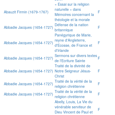
« Essai sur la religion
naturelle » dans
Abauzit Firmin (1679-1767)
F
Mémoires concernant la
théologie et la morale
Défense de la nation
Abbadie Jacques (1654-1727)
F
britannique
Panégyrique de Marie,
reyne d'Angleterre,
Abbadie Jacques (1654-1727)
F
d'Ecosse, de France et
d'Irlande
Sermons sur divers textes
Abbadie Jacques (1654-1727)
F
de l'Ecriture Sainte
Traité de la divinité de
Abbadie Jacques (1654-1727)
Notre Seigneur Jésus-
F
Christ
Traité de la vérité de la
Abbadie Jacques (1654-1727)
F
religion chrétienne
Traité de la vérité de la
Abbadie Jacques (1654-1727)
F
religion chrétienne
Abelly, Louis, La Vie du
vénérable serviteur de
F
Dieu Vincent de Paul et