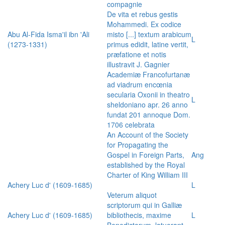
compagnie
De vita et rebus gestis
Mohammedi. Ex codice
Abu Al-Fida Isma'il ibn 'Ali
misto [...] textum arabicum
L
(1273-1331)
primus edidit, latine vertit,
præfatione et notis
illustravit J. Gagnier
Academiæ Francofurtanæ
ad viadrum encœnia
secularia Oxonii in theatro
L
sheldoniano apr. 26 anno
fundat 201 annoque Dom.
1706 celebrata
An Account of the Society
for Propagating the
Gospel in Foreign Parts,
Ang
established by the Royal
Charter of King William III
Achery Luc d' (1609-1685)
L
Veterum aliquot
scriptorum qui in Galliæ
Achery Luc d' (1609-1685)
bibliothecis, maxime
L
Benedictorum, latuerant,