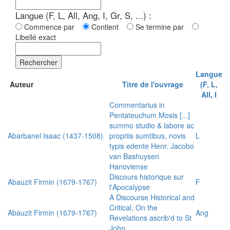
Langue (F, L, All, Ang, I, Gr, S, ...) :
Commence par
Contient
Se termine par
Libellé exact
Rechercher
Langue
Auteur
Titre de l'ouvrage
(F, L,
All, I
Commentarius in
Pentateuchum Mosis [...]
summo studio & labore ac
Abarbanel Isaac (1437-1508)
propriis sumtibus, novis
L
typis edente Henr. Jacobo
van Bashuysen
Hanoviense
Discours historique sur
Abauzit Firmin (1679-1767)
F
l'Apocalypse
A Discourse Historical and
Critical, On the
Abauzit Firmin (1679-1767)
Ang
Revelations ascrib'd to St
John