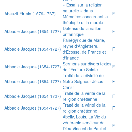
« Essai sur la religion
naturelle » dans
Abauzit Firmin (1679-1767)
F
Mémoires concernant la
théologie et la morale
Défense de la nation
Abbadie Jacques (1654-1727)
F
britannique
Panégyrique de Marie,
reyne d'Angleterre,
Abbadie Jacques (1654-1727)
F
d'Ecosse, de France et
d'Irlande
Sermons sur divers textes
Abbadie Jacques (1654-1727)
F
de l'Ecriture Sainte
Traité de la divinité de
Abbadie Jacques (1654-1727)
Notre Seigneur Jésus-
F
Christ
Traité de la vérité de la
Abbadie Jacques (1654-1727)
F
religion chrétienne
Traité de la vérité de la
Abbadie Jacques (1654-1727)
F
religion chrétienne
Abelly, Louis, La Vie du
vénérable serviteur de
F
Dieu Vincent de Paul et