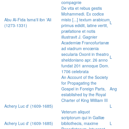
compagnie
De vita et rebus gestis
Mohammedi. Ex codice
Abu Al-Fida Isma'il ibn 'Ali
misto [...] textum arabicum
L
(1273-1331)
primus edidit, latine vertit,
præfatione et notis
illustravit J. Gagnier
Academiæ Francofurtanæ
ad viadrum encœnia
secularia Oxonii in theatro
L
sheldoniano apr. 26 anno
fundat 201 annoque Dom.
1706 celebrata
An Account of the Society
for Propagating the
Gospel in Foreign Parts,
Ang
established by the Royal
Charter of King William III
Achery Luc d' (1609-1685)
L
Veterum aliquot
scriptorum qui in Galliæ
Achery Luc d' (1609-1685)
bibliothecis, maxime
L
Benedictorum, latuerant,