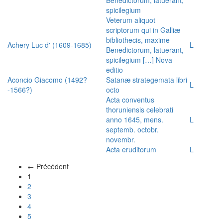
spicilegium
Veterum aliquot
scriptorum qui in Galliæ
bibliothecis, maxime
Achery Luc d' (1609-1685)
L
Benedictorum, latuerant,
spicilegium […] Nova
editio
Aconcio Giacomo (1492?
Satanæ strategemata libri
L
-1566?)
octo
Acta conventus
thoruniensis celebrati
anno 1645, mens.
L
septemb. octobr.
novembr.
Acta eruditorum
L
← Précédent
(actuel)
1
2
3
4
5