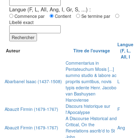
Langue (F, L, All, Ang, I, Gr, S, ...) :
Commence par
Contient
Se termine par
Libellé exact
Rechercher
Langue
Auteur
Titre de l'ouvrage
(F, L,
All, I
Commentarius in
Pentateuchum Mosis [...]
summo studio & labore ac
Abarbanel Isaac (1437-1508)
propriis sumtibus, novis
L
typis edente Henr. Jacobo
van Bashuysen
Hanoviense
Discours historique sur
Abauzit Firmin (1679-1767)
F
l'Apocalypse
A Discourse Historical and
Critical, On the
Abauzit Firmin (1679-1767)
Ang
Revelations ascrib'd to St
John