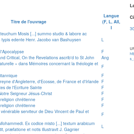
L
Langue
Ci
Titre de l'ouvrage
(F, L, All,
I
3
teuchum Mosis [...] summo studio & labore ac
is typis edente Henr. Jacobo van Bashuysen
L
UR
 l'Apocalypse
F
ht
and Critical, On the Revelations ascrib'd to St John
Ang
s_
 naturelle » dans Mémoires concernant la théologie et
F
ritannique
F
reyne d'Angleterre, d'Ecosse, de France et d'Irlande
F
es de l'Ecriture Sainte
F
e Notre Seigneur Jésus-Christ
F
 religion chrétienne
F
 religion chrétienne
F
u vénérable serviteur de Dieu Vincent de Paul et
F
s Mohammedi. Ex codice misto [...] textum arabicum
L
tit, præfatione et notis illustravit J. Gagnier