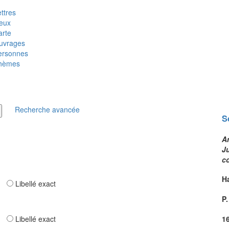
ttres
ieux
arte
uvrages
ersonnes
hèmes
Recherche avancée
S
A
J
c
H
ar
Libellé exact
P
ar
Libellé exact
1