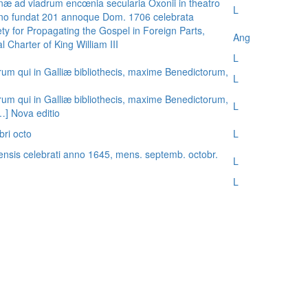
æ ad viadrum encœnia secularia Oxonii in theatro
L
nno fundat 201 annoque Dom. 1706 celebrata
ty for Propagating the Gospel in Foreign Parts,
Ang
 Charter of King William III
L
rum qui in Galliæ bibliothecis, maxime Benedictorum,
L
rum qui in Galliæ bibliothecis, maxime Benedictorum,
L
[…] Nova editio
bri octo
L
ensis celebrati anno 1645, mens. septemb. octobr.
L
L