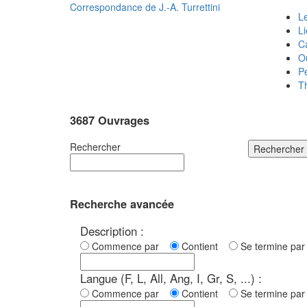
Correspondance de
J.-A. Turrettini
Le
L
C
O
P
T
3687 Ouvrages
Rechercher
Rechercher
Recherche avancée
Description :
Commence par
Contient
Se termine p
Langue (F, L, All, Ang, I, Gr, S, ...) :
Commence par
Contient
Se termine p