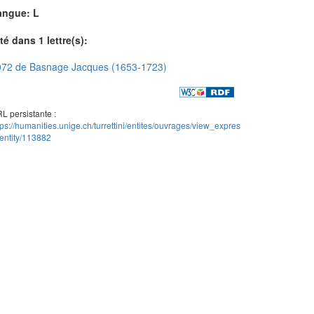
angue: L
té dans 1 lettre(s):
072 de Basnage Jacques (1653-1723)
L persistante :
tps://humanities.unige.ch/turrettini/entites/ouvrages/view_expres
entity/113882