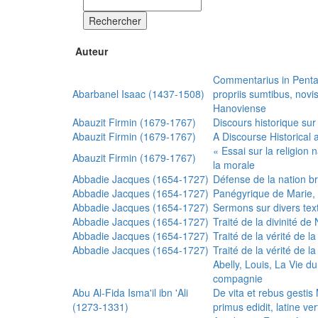
Rechercher
Auteur
Commentarius in Penta
Abarbanel Isaac (1437-1508)
propriis sumtibus, nov
Hanoviense
Abauzit Firmin (1679-1767)
Discours historique sur
Abauzit Firmin (1679-1767)
A Discourse Historical 
« Essai sur la religion
Abauzit Firmin (1679-1767)
la morale
Abbadie Jacques (1654-1727)
Défense de la nation b
Abbadie Jacques (1654-1727)
Panégyrique de Marie, 
Abbadie Jacques (1654-1727)
Sermons sur divers text
Abbadie Jacques (1654-1727)
Traité de la divinité d
Abbadie Jacques (1654-1727)
Traité de la vérité de la
Abbadie Jacques (1654-1727)
Traité de la vérité de la
Abelly, Louis, La Vie d
compagnie
Abu Al-Fida Isma'il ibn 'Ali
De vita et rebus gesti
(1273-1331)
primus edidit, latine ver