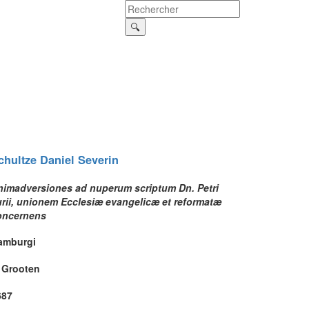
chultze
Daniel Severin
nimadversiones ad nuperum scriptum Dn. Petri
urii, unionem Ecclesiæ evangelicæ et reformatæ
oncernens
amburgi
. Grooten
687