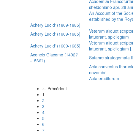
Academiæ Francofurtan
sheldoniano apr. 26 a
An Account of the Socie
established by the Royal
Achery Luc d' (1609-1685)
Veterum aliquot scripto
Achery Luc d' (1609-1685)
latuerant, spicilegium
Veterum aliquot scripto
Achery Luc d' (1609-1685)
latuerant, spicilegium 
Aconcio Giacomo (1492?
Satanæ strategemata li
-1566?)
Acta conventus thoruni
novembr.
Acta eruditorum
← Précédent
(actuel)
1
2
3
4
5
6
7