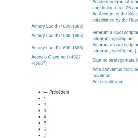
Academiæ Francofurtan
sheldoniano apr. 26 a
An Account of the Socie
established by the Royal
Achery Luc d' (1609-1685)
Veterum aliquot scripto
Achery Luc d' (1609-1685)
latuerant, spicilegium
Veterum aliquot scripto
Achery Luc d' (1609-1685)
latuerant, spicilegium 
Aconcio Giacomo (1492?
Satanæ strategemata li
-1566?)
Acta conventus thoruni
novembr.
Acta eruditorum
← Précédent
(actuel)
1
2
3
4
5
6
7