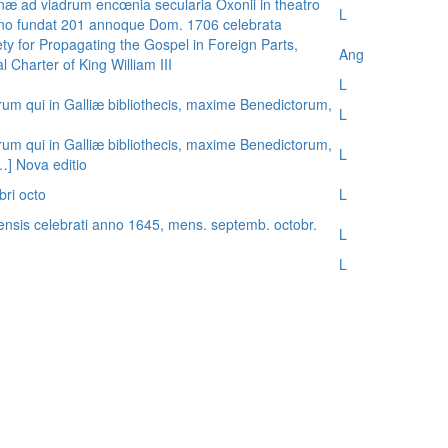
æ ad viadrum encœnia secularia Oxonii in theatro
L
nno fundat 201 annoque Dom. 1706 celebrata
ty for Propagating the Gospel in Foreign Parts,
Ang
 Charter of King William III
L
rum qui in Galliæ bibliothecis, maxime Benedictorum,
L
rum qui in Galliæ bibliothecis, maxime Benedictorum,
L
[…] Nova editio
bri octo
L
ensis celebrati anno 1645, mens. septemb. octobr.
L
L