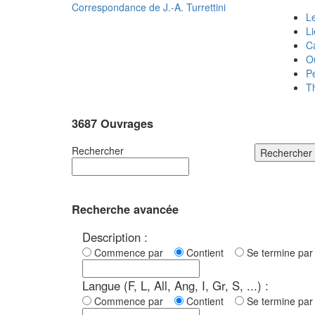
Correspondance de
J.-A. Turrettini
Le
L
C
O
P
T
3687 Ouvrages
Rechercher
Rechercher
Recherche avancée
Description :
Commence par
Contient
Se termine p
Langue (F, L, All, Ang, I, Gr, S, ...) :
Commence par
Contient
Se termine p