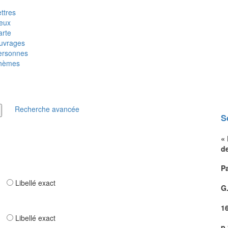
ttres
ieux
arte
uvrages
ersonnes
hèmes
Recherche avancée
S
«
d
Pa
ar
Libellé exact
G
1
ar
Libellé exact
p