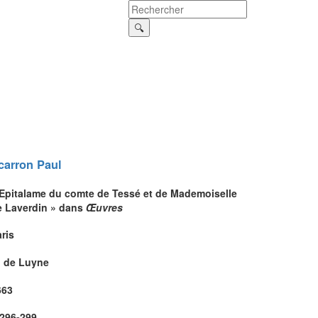
carron
Paul
 Epitalame du comte de Tessé et de Mademoiselle
e Laverdin » dans
Œuvres
ris
. de Luyne
663
.296-299