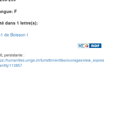
angue: F
té dans 1 lettre(s):
1 de Boisson I
L persistante :
tps://humanities.unige.ch/turrettini/entites/ouvrages/view_expres
entity/113857