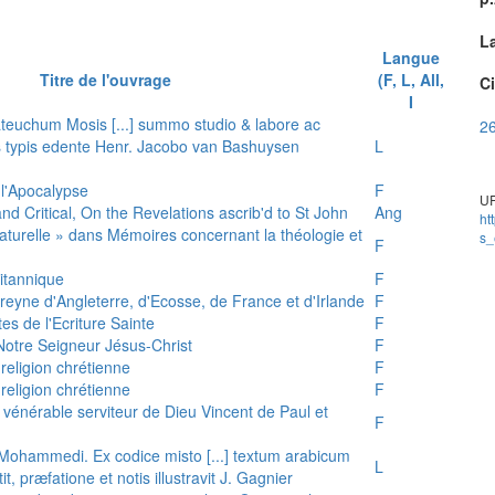
L
Langue
Titre de l'ouvrage
(F, L, All,
Ci
I
teuchum Mosis [...] summo studio & labore ac
26
is typis edente Henr. Jacobo van Bashuysen
L
 l'Apocalypse
F
UR
and Critical, On the Revelations ascrib'd to St John
Ang
ht
 naturelle » dans Mémoires concernant la théologie et
s_
F
ritannique
F
reyne d'Angleterre, d'Ecosse, de France et d'Irlande
F
es de l'Ecriture Sainte
F
e Notre Seigneur Jésus-Christ
F
 religion chrétienne
F
 religion chrétienne
F
u vénérable serviteur de Dieu Vincent de Paul et
F
s Mohammedi. Ex codice misto [...] textum arabicum
L
tit, præfatione et notis illustravit J. Gagnier