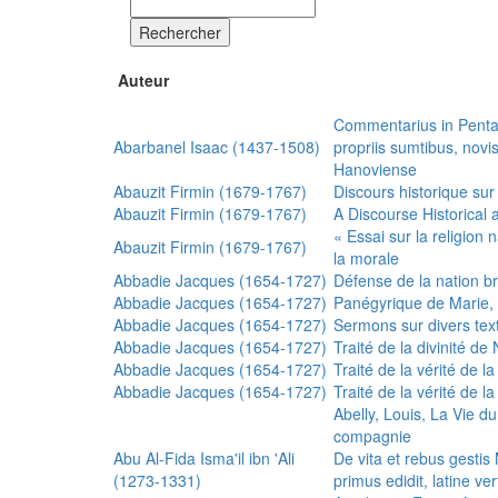
Rechercher
Auteur
Commentarius in Penta
Abarbanel Isaac (1437-1508)
propriis sumtibus, nov
Hanoviense
Abauzit Firmin (1679-1767)
Discours historique sur
Abauzit Firmin (1679-1767)
A Discourse Historical 
« Essai sur la religion
Abauzit Firmin (1679-1767)
la morale
Abbadie Jacques (1654-1727)
Défense de la nation b
Abbadie Jacques (1654-1727)
Panégyrique de Marie, 
Abbadie Jacques (1654-1727)
Sermons sur divers text
Abbadie Jacques (1654-1727)
Traité de la divinité d
Abbadie Jacques (1654-1727)
Traité de la vérité de la
Abbadie Jacques (1654-1727)
Traité de la vérité de la
Abelly, Louis, La Vie d
compagnie
Abu Al-Fida Isma'il ibn 'Ali
De vita et rebus gesti
(1273-1331)
primus edidit, latine ver