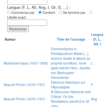
Langue (F, L, All, Ang, I, Gr, S, ...) :
Commence par
Contient
Se termine par
Libellé exact
Rechercher
Langue
Auteur
Titre de l'ouvrage
(F, L,
All, I
Commentarius in
Pentateuchum Mosis [...]
summo studio & labore ac
Abarbanel Isaac (1437-1508)
propriis sumtibus, novis
L
typis edente Henr. Jacobo
van Bashuysen
Hanoviense
Discours historique sur
Abauzit Firmin (1679-1767)
F
l'Apocalypse
A Discourse Historical and
Critical, On the
Abauzit Firmin (1679-1767)
Ang
Revelations ascrib'd to St
John