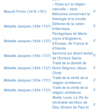
« Essai sur la religion
naturelle » dans
Abauzit Firmin (1679-1767)
F
Mémoires concernant la
théologie et la morale
Défense de la nation
Abbadie Jacques (1654-1727)
F
britannique
Panégyrique de Marie,
reyne d'Angleterre,
Abbadie Jacques (1654-1727)
F
d'Ecosse, de France et
d'Irlande
Sermons sur divers textes
Abbadie Jacques (1654-1727)
F
de l'Ecriture Sainte
Traité de la divinité de
Abbadie Jacques (1654-1727)
Notre Seigneur Jésus-
F
Christ
Traité de la vérité de la
Abbadie Jacques (1654-1727)
F
religion chrétienne
Traité de la vérité de la
Abbadie Jacques (1654-1727)
F
religion chrétienne
Abelly, Louis, La Vie du
vénérable serviteur de
F
Dieu Vincent de Paul et