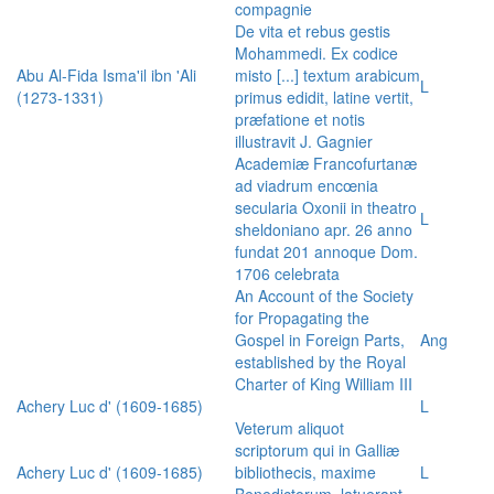
compagnie
De vita et rebus gestis
Mohammedi. Ex codice
Abu Al-Fida Isma'il ibn 'Ali
misto [...] textum arabicum
L
(1273-1331)
primus edidit, latine vertit,
præfatione et notis
illustravit J. Gagnier
Academiæ Francofurtanæ
ad viadrum encœnia
secularia Oxonii in theatro
L
sheldoniano apr. 26 anno
fundat 201 annoque Dom.
1706 celebrata
An Account of the Society
for Propagating the
Gospel in Foreign Parts,
Ang
established by the Royal
Charter of King William III
Achery Luc d' (1609-1685)
L
Veterum aliquot
scriptorum qui in Galliæ
Achery Luc d' (1609-1685)
bibliothecis, maxime
L
Benedictorum, latuerant,