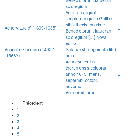
spicilegium
Veterum aliquot
scriptorum qui in Galliæ
bibliothecis, maxime
Achery Luc d' (1609-1685)
L
Benedictorum, latuerant,
spicilegium […] Nova
editio
Aconcio Giacomo (1492?
Satanæ strategemata libri
L
-1566?)
octo
Acta conventus
thoruniensis celebrati
anno 1645, mens.
L
septemb. octobr.
novembr.
Acta eruditorum
L
← Précédent
(actuel)
1
2
3
4
5