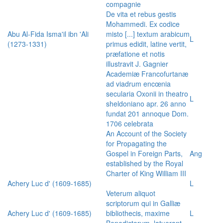
compagnie
De vita et rebus gestis
Mohammedi. Ex codice
Abu Al-Fida Isma'il ibn 'Ali
misto [...] textum arabicum
L
(1273-1331)
primus edidit, latine vertit,
præfatione et notis
illustravit J. Gagnier
Academiæ Francofurtanæ
ad viadrum encœnia
secularia Oxonii in theatro
L
sheldoniano apr. 26 anno
fundat 201 annoque Dom.
1706 celebrata
An Account of the Society
for Propagating the
Gospel in Foreign Parts,
Ang
established by the Royal
Charter of King William III
Achery Luc d' (1609-1685)
L
Veterum aliquot
scriptorum qui in Galliæ
Achery Luc d' (1609-1685)
bibliothecis, maxime
L
Benedictorum, latuerant,