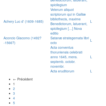
spicilegium
Veterum aliquot
scriptorum qui in Galliæ
bibliothecis, maxime
Achery Luc d' (1609-1685)
L
Benedictorum, latuerant,
spicilegium […] Nova
editio
Aconcio Giacomo (1492?
Satanæ strategemata libri
L
-1566?)
octo
Acta conventus
thoruniensis celebrati
anno 1645, mens.
L
septemb. octobr.
novembr.
Acta eruditorum
L
← Précédent
(actuel)
1
2
3
4
5