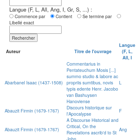
Langue (F, L, All, Ang, I, Gr, S, ...) :
Commence par
Contient
Se termine par
Libellé exact
Rechercher
Langue
Auteur
Titre de l'ouvrage
(F, L,
All, I
Commentarius in
Pentateuchum Mosis [...]
summo studio & labore ac
Abarbanel Isaac (1437-1508)
propriis sumtibus, novis
L
typis edente Henr. Jacobo
van Bashuysen
Hanoviense
Discours historique sur
Abauzit Firmin (1679-1767)
F
l'Apocalypse
A Discourse Historical and
Critical, On the
Abauzit Firmin (1679-1767)
Ang
Revelations ascrib'd to St
John