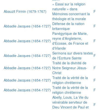
« Essai sur la religion
naturelle » dans
Abauzit Firmin (1679-1767)
F
Mémoires concernant la
théologie et la morale
Défense de la nation
Abbadie Jacques (1654-1727)
F
britannique
Panégyrique de Marie,
reyne d'Angleterre,
Abbadie Jacques (1654-1727)
F
d'Ecosse, de France et
d'Irlande
Sermons sur divers textes
Abbadie Jacques (1654-1727)
F
de l'Ecriture Sainte
Traité de la divinité de
Abbadie Jacques (1654-1727)
Notre Seigneur Jésus-
F
Christ
Traité de la vérité de la
Abbadie Jacques (1654-1727)
F
religion chrétienne
Traité de la vérité de la
Abbadie Jacques (1654-1727)
F
religion chrétienne
Abelly, Louis, La Vie du
vénérable serviteur de
F
Dieu Vincent de Paul et