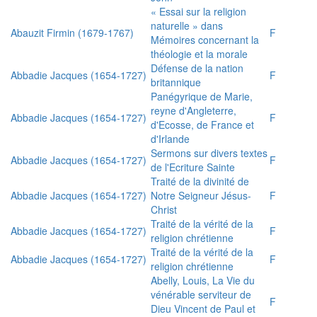
« Essai sur la religion
naturelle » dans
Abauzit Firmin (1679-1767)
F
Mémoires concernant la
théologie et la morale
Défense de la nation
Abbadie Jacques (1654-1727)
F
britannique
Panégyrique de Marie,
reyne d'Angleterre,
Abbadie Jacques (1654-1727)
F
d'Ecosse, de France et
d'Irlande
Sermons sur divers textes
Abbadie Jacques (1654-1727)
F
de l'Ecriture Sainte
Traité de la divinité de
Abbadie Jacques (1654-1727)
Notre Seigneur Jésus-
F
Christ
Traité de la vérité de la
Abbadie Jacques (1654-1727)
F
religion chrétienne
Traité de la vérité de la
Abbadie Jacques (1654-1727)
F
religion chrétienne
Abelly, Louis, La Vie du
vénérable serviteur de
F
Dieu Vincent de Paul et