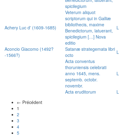
spicilegium
Veterum aliquot
scriptorum qui in Galliæ
bibliothecis, maxime
Achery Luc d' (1609-1685)
L
Benedictorum, latuerant,
spicilegium […] Nova
editio
Aconcio Giacomo (1492?
Satanæ strategemata libri
L
-1566?)
octo
Acta conventus
thoruniensis celebrati
anno 1645, mens.
L
septemb. octobr.
novembr.
Acta eruditorum
L
← Précédent
(actuel)
1
2
3
4
5