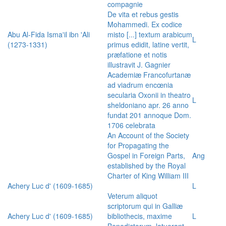
compagnie
De vita et rebus gestis
Mohammedi. Ex codice
Abu Al-Fida Isma'il ibn 'Ali
misto [...] textum arabicum
L
(1273-1331)
primus edidit, latine vertit,
præfatione et notis
illustravit J. Gagnier
Academiæ Francofurtanæ
ad viadrum encœnia
secularia Oxonii in theatro
L
sheldoniano apr. 26 anno
fundat 201 annoque Dom.
1706 celebrata
An Account of the Society
for Propagating the
Gospel in Foreign Parts,
Ang
established by the Royal
Charter of King William III
Achery Luc d' (1609-1685)
L
Veterum aliquot
scriptorum qui in Galliæ
Achery Luc d' (1609-1685)
bibliothecis, maxime
L
Benedictorum, latuerant,