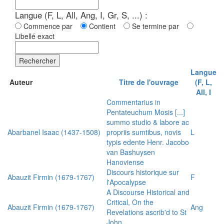
Langue (F, L, All, Ang, I, Gr, S, ...) :
Commence par
Contient
Se termine par
Libellé exact
Rechercher
Langue
Auteur
Titre de l'ouvrage
(F, L,
All, I
Commentarius in
Pentateuchum Mosis [...]
summo studio & labore ac
Abarbanel Isaac (1437-1508)
propriis sumtibus, novis
L
typis edente Henr. Jacobo
van Bashuysen
Hanoviense
Discours historique sur
Abauzit Firmin (1679-1767)
F
l'Apocalypse
A Discourse Historical and
Critical, On the
Abauzit Firmin (1679-1767)
Ang
Revelations ascrib'd to St
John