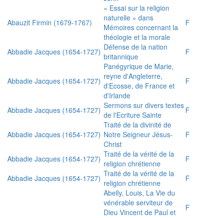
« Essai sur la religion
naturelle » dans
Abauzit Firmin (1679-1767)
F
Mémoires concernant la
théologie et la morale
Défense de la nation
Abbadie Jacques (1654-1727)
F
britannique
Panégyrique de Marie,
reyne d'Angleterre,
Abbadie Jacques (1654-1727)
F
d'Ecosse, de France et
d'Irlande
Sermons sur divers textes
Abbadie Jacques (1654-1727)
F
de l'Ecriture Sainte
Traité de la divinité de
Abbadie Jacques (1654-1727)
Notre Seigneur Jésus-
F
Christ
Traité de la vérité de la
Abbadie Jacques (1654-1727)
F
religion chrétienne
Traité de la vérité de la
Abbadie Jacques (1654-1727)
F
religion chrétienne
Abelly, Louis, La Vie du
vénérable serviteur de
F
Dieu Vincent de Paul et