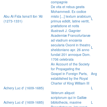
compagnie
De vita et rebus gestis
Mohammedi. Ex codice
Abu Al-Fida Isma'il ibn 'Ali
misto [...] textum arabicum
L
(1273-1331)
primus edidit, latine vertit,
præfatione et notis
illustravit J. Gagnier
Academiæ Francofurtanæ
ad viadrum encœnia
secularia Oxonii in theatro
L
sheldoniano apr. 26 anno
fundat 201 annoque Dom.
1706 celebrata
An Account of the Society
for Propagating the
Gospel in Foreign Parts,
Ang
established by the Royal
Charter of King William III
Achery Luc d' (1609-1685)
L
Veterum aliquot
scriptorum qui in Galliæ
Achery Luc d' (1609-1685)
bibliothecis, maxime
L
Benedictorum, latuerant,