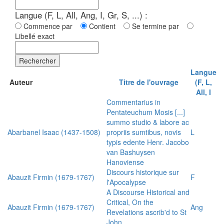
Langue (F, L, All, Ang, I, Gr, S, ...) :
Commence par
Contient
Se termine par
Libellé exact
Rechercher
Langue
Auteur
Titre de l'ouvrage
(F, L,
All, I
Commentarius in
Pentateuchum Mosis [...]
summo studio & labore ac
Abarbanel Isaac (1437-1508)
propriis sumtibus, novis
L
typis edente Henr. Jacobo
van Bashuysen
Hanoviense
Discours historique sur
Abauzit Firmin (1679-1767)
F
l'Apocalypse
A Discourse Historical and
Critical, On the
Abauzit Firmin (1679-1767)
Ang
Revelations ascrib'd to St
John