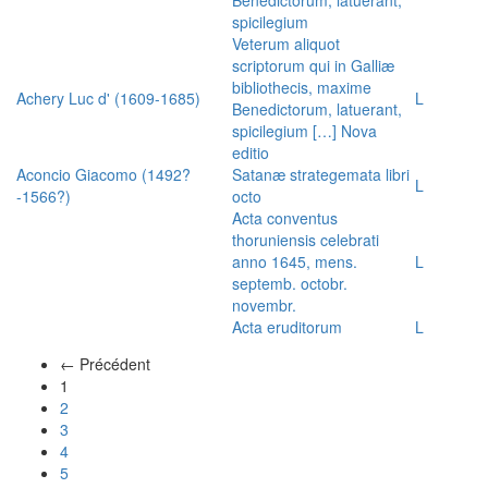
spicilegium
Veterum aliquot
scriptorum qui in Galliæ
bibliothecis, maxime
Achery Luc d' (1609-1685)
L
Benedictorum, latuerant,
spicilegium […] Nova
editio
Aconcio Giacomo (1492?
Satanæ strategemata libri
L
-1566?)
octo
Acta conventus
thoruniensis celebrati
anno 1645, mens.
L
septemb. octobr.
novembr.
Acta eruditorum
L
← Précédent
(actuel)
1
2
3
4
5