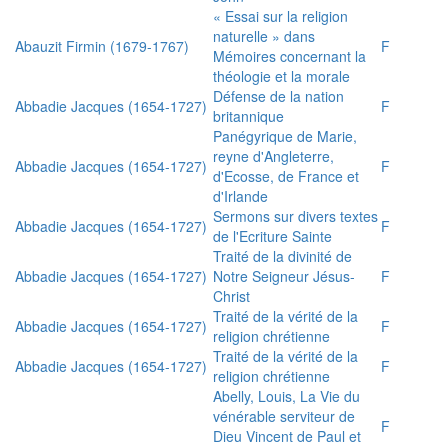
« Essai sur la religion
naturelle » dans
Abauzit Firmin (1679-1767)
F
Mémoires concernant la
théologie et la morale
Défense de la nation
Abbadie Jacques (1654-1727)
F
britannique
Panégyrique de Marie,
reyne d'Angleterre,
Abbadie Jacques (1654-1727)
F
d'Ecosse, de France et
d'Irlande
Sermons sur divers textes
Abbadie Jacques (1654-1727)
F
de l'Ecriture Sainte
Traité de la divinité de
Abbadie Jacques (1654-1727)
Notre Seigneur Jésus-
F
Christ
Traité de la vérité de la
Abbadie Jacques (1654-1727)
F
religion chrétienne
Traité de la vérité de la
Abbadie Jacques (1654-1727)
F
religion chrétienne
Abelly, Louis, La Vie du
vénérable serviteur de
F
Dieu Vincent de Paul et