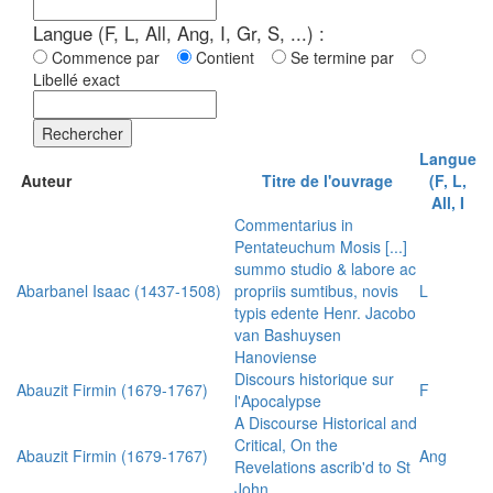
Langue (F, L, All, Ang, I, Gr, S, ...) :
Commence par
Contient
Se termine par
Libellé exact
Rechercher
Langue
Auteur
Titre de l'ouvrage
(F, L,
All, I
Commentarius in
Pentateuchum Mosis [...]
summo studio & labore ac
Abarbanel Isaac (1437-1508)
propriis sumtibus, novis
L
typis edente Henr. Jacobo
van Bashuysen
Hanoviense
Discours historique sur
Abauzit Firmin (1679-1767)
F
l'Apocalypse
A Discourse Historical and
Critical, On the
Abauzit Firmin (1679-1767)
Ang
Revelations ascrib'd to St
John