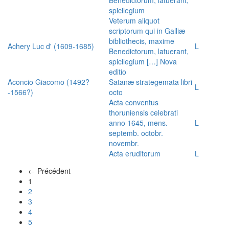
spicilegium
Veterum aliquot
scriptorum qui in Galliæ
bibliothecis, maxime
Achery Luc d' (1609-1685)
L
Benedictorum, latuerant,
spicilegium […] Nova
editio
Aconcio Giacomo (1492?
Satanæ strategemata libri
L
-1566?)
octo
Acta conventus
thoruniensis celebrati
anno 1645, mens.
L
septemb. octobr.
novembr.
Acta eruditorum
L
← Précédent
(actuel)
1
2
3
4
5