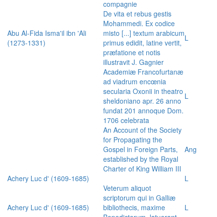
compagnie
De vita et rebus gestis
Mohammedi. Ex codice
Abu Al-Fida Isma'il ibn 'Ali
misto [...] textum arabicum
L
(1273-1331)
primus edidit, latine vertit,
præfatione et notis
illustravit J. Gagnier
Academiæ Francofurtanæ
ad viadrum encœnia
secularia Oxonii in theatro
L
sheldoniano apr. 26 anno
fundat 201 annoque Dom.
1706 celebrata
An Account of the Society
for Propagating the
Gospel in Foreign Parts,
Ang
established by the Royal
Charter of King William III
Achery Luc d' (1609-1685)
L
Veterum aliquot
scriptorum qui in Galliæ
Achery Luc d' (1609-1685)
bibliothecis, maxime
L
Benedictorum, latuerant,