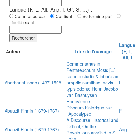
Langue (F, L, All, Ang, I, Gr, S, ...) :
Commence par
Contient
Se termine par
Libellé exact
Rechercher
Langue
Auteur
Titre de l'ouvrage
(F, L,
All, I
Commentarius in
Pentateuchum Mosis [...]
summo studio & labore ac
Abarbanel Isaac (1437-1508)
propriis sumtibus, novis
L
typis edente Henr. Jacobo
van Bashuysen
Hanoviense
Discours historique sur
Abauzit Firmin (1679-1767)
F
l'Apocalypse
A Discourse Historical and
Critical, On the
Abauzit Firmin (1679-1767)
Ang
Revelations ascrib'd to St
John