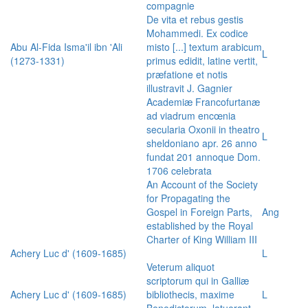
compagnie
De vita et rebus gestis
Mohammedi. Ex codice
Abu Al-Fida Isma'il ibn 'Ali
misto [...] textum arabicum
L
(1273-1331)
primus edidit, latine vertit,
præfatione et notis
illustravit J. Gagnier
Academiæ Francofurtanæ
ad viadrum encœnia
secularia Oxonii in theatro
L
sheldoniano apr. 26 anno
fundat 201 annoque Dom.
1706 celebrata
An Account of the Society
for Propagating the
Gospel in Foreign Parts,
Ang
established by the Royal
Charter of King William III
Achery Luc d' (1609-1685)
L
Veterum aliquot
scriptorum qui in Galliæ
Achery Luc d' (1609-1685)
bibliothecis, maxime
L
Benedictorum, latuerant,