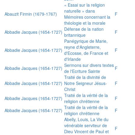
« Essai sur la religion
naturelle » dans
Abauzit Firmin (1679-1767)
F
Mémoires concernant la
théologie et la morale
Défense de la nation
Abbadie Jacques (1654-1727)
F
britannique
Panégyrique de Marie,
reyne d'Angleterre,
Abbadie Jacques (1654-1727)
F
d'Ecosse, de France et
d'Irlande
Sermons sur divers textes
Abbadie Jacques (1654-1727)
F
de l'Ecriture Sainte
Traité de la divinité de
Abbadie Jacques (1654-1727)
Notre Seigneur Jésus-
F
Christ
Traité de la vérité de la
Abbadie Jacques (1654-1727)
F
religion chrétienne
Traité de la vérité de la
Abbadie Jacques (1654-1727)
F
religion chrétienne
Abelly, Louis, La Vie du
vénérable serviteur de
F
Dieu Vincent de Paul et