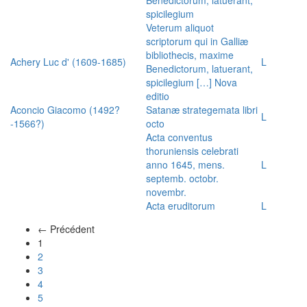
spicilegium
Veterum aliquot
scriptorum qui in Galliæ
bibliothecis, maxime
Achery Luc d' (1609-1685)
L
Benedictorum, latuerant,
spicilegium […] Nova
editio
Aconcio Giacomo (1492?
Satanæ strategemata libri
L
-1566?)
octo
Acta conventus
thoruniensis celebrati
anno 1645, mens.
L
septemb. octobr.
novembr.
Acta eruditorum
L
← Précédent
(actuel)
1
2
3
4
5