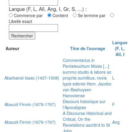
Langue (F, L, All, Ang, I, Gr, S, ...) :
Commence par
Contient
Se termine par
Libellé exact
Rechercher
Langue
Auteur
Titre de l'ouvrage
(F, L,
All, I
Commentarius in
Pentateuchum Mosis [...]
summo studio & labore ac
Abarbanel Isaac (1437-1508)
propriis sumtibus, novis
L
typis edente Henr. Jacobo
van Bashuysen
Hanoviense
Discours historique sur
Abauzit Firmin (1679-1767)
F
l'Apocalypse
A Discourse Historical and
Critical, On the
Abauzit Firmin (1679-1767)
Ang
Revelations ascrib'd to St
John