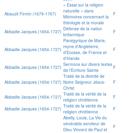
« Essai sur la religion
naturelle » dans
Abauzit Firmin (1679-1767)
F
Mémoires concernant la
théologie et la morale
Défense de la nation
Abbadie Jacques (1654-1727)
F
britannique
Panégyrique de Marie,
reyne d'Angleterre,
Abbadie Jacques (1654-1727)
F
d'Ecosse, de France et
d'Irlande
Sermons sur divers textes
Abbadie Jacques (1654-1727)
F
de l'Ecriture Sainte
Traité de la divinité de
Abbadie Jacques (1654-1727)
Notre Seigneur Jésus-
F
Christ
Traité de la vérité de la
Abbadie Jacques (1654-1727)
F
religion chrétienne
Traité de la vérité de la
Abbadie Jacques (1654-1727)
F
religion chrétienne
Abelly, Louis, La Vie du
vénérable serviteur de
F
Dieu Vincent de Paul et