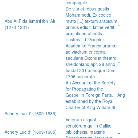
compagnie
De vita et rebus gestis
Mohammedi. Ex codice
Abu Al-Fida Isma'il ibn 'Ali
misto [...] textum arabicum
L
(1273-1331)
primus edidit, latine vertit,
præfatione et notis
illustravit J. Gagnier
Academiæ Francofurtanæ
ad viadrum encœnia
secularia Oxonii in theatro
L
sheldoniano apr. 26 anno
fundat 201 annoque Dom.
1706 celebrata
An Account of the Society
for Propagating the
Gospel in Foreign Parts,
Ang
established by the Royal
Charter of King William III
Achery Luc d' (1609-1685)
L
Veterum aliquot
scriptorum qui in Galliæ
Achery Luc d' (1609-1685)
bibliothecis, maxime
L
Benedictorum, latuerant,