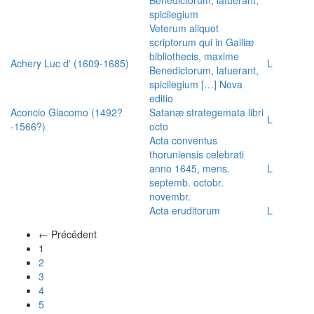
spicilegium
Veterum aliquot
scriptorum qui in Galliæ
bibliothecis, maxime
Achery Luc d' (1609-1685)
L
Benedictorum, latuerant,
spicilegium […] Nova
editio
Aconcio Giacomo (1492?
Satanæ strategemata libri
L
-1566?)
octo
Acta conventus
thoruniensis celebrati
anno 1645, mens.
L
septemb. octobr.
novembr.
Acta eruditorum
L
← Précédent
(actuel)
1
2
3
4
5