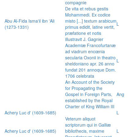
compagnie
De vita et rebus gestis
Mohammedi. Ex codice
Abu Al-Fida Isma'il ibn 'Ali
misto [...] textum arabicum
L
(1273-1331)
primus edidit, latine vertit,
præfatione et notis
illustravit J. Gagnier
Academiæ Francofurtanæ
ad viadrum encœnia
secularia Oxonii in theatro
L
sheldoniano apr. 26 anno
fundat 201 annoque Dom.
1706 celebrata
An Account of the Society
for Propagating the
Gospel in Foreign Parts,
Ang
established by the Royal
Charter of King William III
Achery Luc d' (1609-1685)
L
Veterum aliquot
scriptorum qui in Galliæ
Achery Luc d' (1609-1685)
bibliothecis, maxime
L
Benedictorum, latuerant,