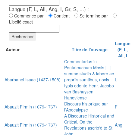
Langue (F, L, All, Ang, I, Gr, S, ...) :
Commence par
Contient
Se termine par
Libellé exact
Rechercher
Langue
Auteur
Titre de l'ouvrage
(F, L,
All, I
Commentarius in
Pentateuchum Mosis [...]
summo studio & labore ac
Abarbanel Isaac (1437-1508)
propriis sumtibus, novis
L
typis edente Henr. Jacobo
van Bashuysen
Hanoviense
Discours historique sur
Abauzit Firmin (1679-1767)
F
l'Apocalypse
A Discourse Historical and
Critical, On the
Abauzit Firmin (1679-1767)
Ang
Revelations ascrib'd to St
John