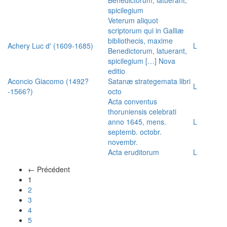
spicilegium
Veterum aliquot
scriptorum qui in Galliæ
bibliothecis, maxime
Achery Luc d' (1609-1685)
L
Benedictorum, latuerant,
spicilegium […] Nova
editio
Aconcio Giacomo (1492?
Satanæ strategemata libri
L
-1566?)
octo
Acta conventus
thoruniensis celebrati
anno 1645, mens.
L
septemb. octobr.
novembr.
Acta eruditorum
L
← Précédent
(actuel)
1
2
3
4
5