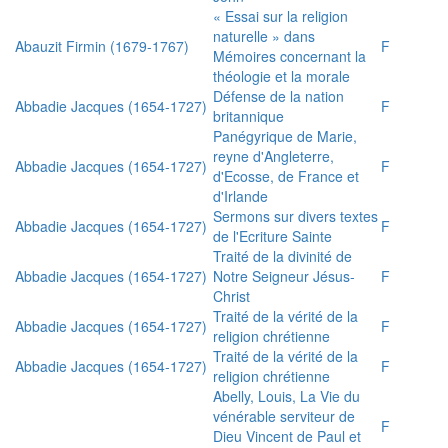
« Essai sur la religion
naturelle » dans
Abauzit Firmin (1679-1767)
F
Mémoires concernant la
théologie et la morale
Défense de la nation
Abbadie Jacques (1654-1727)
F
britannique
Panégyrique de Marie,
reyne d'Angleterre,
Abbadie Jacques (1654-1727)
F
d'Ecosse, de France et
d'Irlande
Sermons sur divers textes
Abbadie Jacques (1654-1727)
F
de l'Ecriture Sainte
Traité de la divinité de
Abbadie Jacques (1654-1727)
Notre Seigneur Jésus-
F
Christ
Traité de la vérité de la
Abbadie Jacques (1654-1727)
F
religion chrétienne
Traité de la vérité de la
Abbadie Jacques (1654-1727)
F
religion chrétienne
Abelly, Louis, La Vie du
vénérable serviteur de
F
Dieu Vincent de Paul et