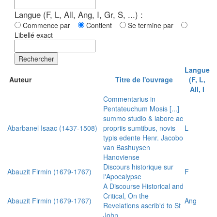
Langue (F, L, All, Ang, I, Gr, S, ...) :
Commence par
Contient
Se termine par
Libellé exact
Rechercher
Langue
Auteur
Titre de l'ouvrage
(F, L,
All, I
Commentarius in
Pentateuchum Mosis [...]
summo studio & labore ac
Abarbanel Isaac (1437-1508)
propriis sumtibus, novis
L
typis edente Henr. Jacobo
van Bashuysen
Hanoviense
Discours historique sur
Abauzit Firmin (1679-1767)
F
l'Apocalypse
A Discourse Historical and
Critical, On the
Abauzit Firmin (1679-1767)
Ang
Revelations ascrib'd to St
John