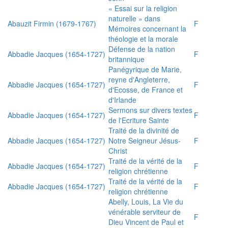
« Essai sur la religion
naturelle » dans
Abauzit Firmin (1679-1767)
F
Mémoires concernant la
théologie et la morale
Défense de la nation
Abbadie Jacques (1654-1727)
F
britannique
Panégyrique de Marie,
reyne d'Angleterre,
Abbadie Jacques (1654-1727)
F
d'Ecosse, de France et
d'Irlande
Sermons sur divers textes
Abbadie Jacques (1654-1727)
F
de l'Ecriture Sainte
Traité de la divinité de
Abbadie Jacques (1654-1727)
Notre Seigneur Jésus-
F
Christ
Traité de la vérité de la
Abbadie Jacques (1654-1727)
F
religion chrétienne
Traité de la vérité de la
Abbadie Jacques (1654-1727)
F
religion chrétienne
Abelly, Louis, La Vie du
vénérable serviteur de
F
Dieu Vincent de Paul et