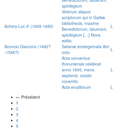
spicilegium
Veterum aliquot
scriptorum qui in Galliæ
bibliothecis, maxime
Achery Luc d' (1609-1685)
L
Benedictorum, latuerant,
spicilegium […] Nova
editio
Aconcio Giacomo (1492?
Satanæ strategemata libri
L
-1566?)
octo
Acta conventus
thoruniensis celebrati
anno 1645, mens.
L
septemb. octobr.
novembr.
Acta eruditorum
L
← Précédent
(actuel)
1
2
3
4
5