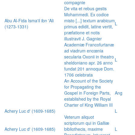
compagnie
De vita et rebus gestis
Mohammedi. Ex codice
Abu Al-Fida Isma'il ibn 'Ali
misto [...] textum arabicum
L
(1273-1331)
primus edidit, latine vertit,
præfatione et notis
illustravit J. Gagnier
Academiæ Francofurtanæ
ad viadrum encœnia
secularia Oxonii in theatro
L
sheldoniano apr. 26 anno
fundat 201 annoque Dom.
1706 celebrata
An Account of the Society
for Propagating the
Gospel in Foreign Parts,
Ang
established by the Royal
Charter of King William III
Achery Luc d' (1609-1685)
L
Veterum aliquot
scriptorum qui in Galliæ
Achery Luc d' (1609-1685)
bibliothecis, maxime
L
Benedictorum, latuerant,