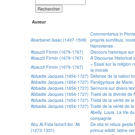
Rechercher
Auteur
Commentarius in Penta
Abarbanel Isaac (1437-1508)
propriis sumtibus, nov
Hanoviense
Abauzit Firmin (1679-1767)
Discours historique sur
Abauzit Firmin (1679-1767)
A Discourse Historical 
« Essai sur la religion
Abauzit Firmin (1679-1767)
la morale
Abbadie Jacques (1654-1727)
Défense de la nation b
Abbadie Jacques (1654-1727)
Panégyrique de Marie, 
Abbadie Jacques (1654-1727)
Sermons sur divers text
Abbadie Jacques (1654-1727)
Traité de la divinité d
Abbadie Jacques (1654-1727)
Traité de la vérité de la
Abbadie Jacques (1654-1727)
Traité de la vérité de la
Abelly, Louis, La Vie d
compagnie
Abu Al-Fida Isma'il ibn 'Ali
De vita et rebus gesti
(1273-1331)
primus edidit, latine ver