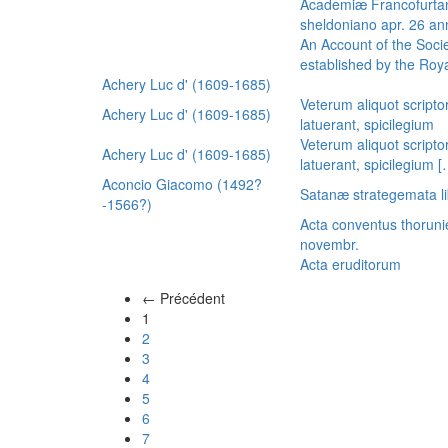
Academiæ Francofurtan
sheldoniano apr. 26 a
An Account of the Socie
established by the Royal
Achery Luc d' (1609-1685)
Veterum aliquot scripto
Achery Luc d' (1609-1685)
latuerant, spicilegium
Veterum aliquot scripto
Achery Luc d' (1609-1685)
latuerant, spicilegium 
Aconcio Giacomo (1492?
Satanæ strategemata li
-1566?)
Acta conventus thoruni
novembr.
Acta eruditorum
← Précédent
(actuel)
1
2
3
4
5
6
7