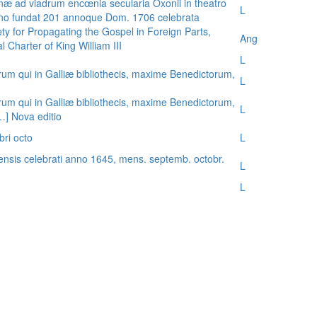
æ ad viadrum encœnia secularia Oxonii in theatro
L
nno fundat 201 annoque Dom. 1706 celebrata
ty for Propagating the Gospel in Foreign Parts,
Ang
 Charter of King William III
L
rum qui in Galliæ bibliothecis, maxime Benedictorum,
L
rum qui in Galliæ bibliothecis, maxime Benedictorum,
L
[…] Nova editio
bri octo
L
ensis celebrati anno 1645, mens. septemb. octobr.
L
L