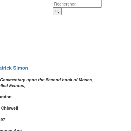
atrick
Simon
 Commentary upon the Second book of Moses,
alled Exodus,
ondon
 Chiswell
697
angue: Ang