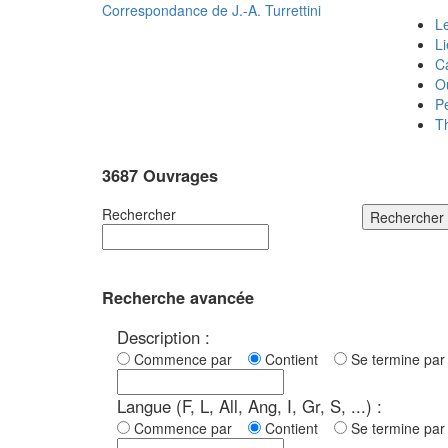
Correspondance de
J.-A. Turrettini
Le
L
C
O
P
T
3687 Ouvrages
Rechercher
Rechercher
Recherche avancée
Description :
Commence par
Contient
Se termine p
Langue (F, L, All, Ang, I, Gr, S, ...) :
Commence par
Contient
Se termine p