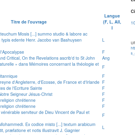
Ci
Langue
Titre de l'ouvrage
(F, L, All,
10
I
teuchum Mosis [...] summo studio & labore ac
is typis edente Henr. Jacobo van Bashuysen
L
UR
ht
 l'Apocalypse
F
s_
and Critical, On the Revelations ascrib'd to St John
Ang
 naturelle » dans Mémoires concernant la théologie et
F
ritannique
F
reyne d'Angleterre, d'Ecosse, de France et d'Irlande
F
es de l'Ecriture Sainte
F
e Notre Seigneur Jésus-Christ
F
 religion chrétienne
F
 religion chrétienne
F
u vénérable serviteur de Dieu Vincent de Paul et
F
s Mohammedi. Ex codice misto [...] textum arabicum
L
tit, præfatione et notis illustravit J. Gagnier