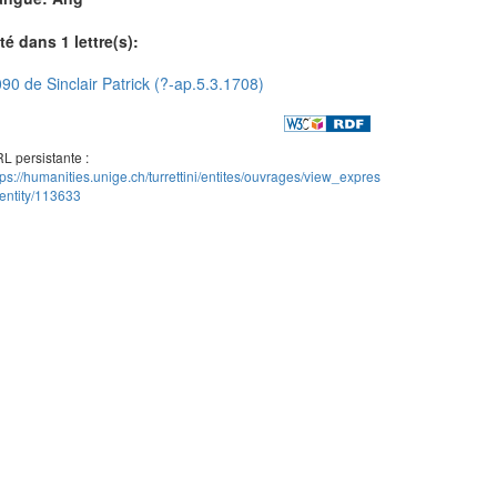
té dans 1 lettre(s):
90 de Sinclair Patrick (?-ap.5.3.1708)
L persistante :
tps://humanities.unige.ch/turrettini/entites/ouvrages/view_expres
entity/113633