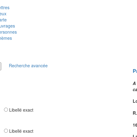
ttres
ieux
arte
uvrages
ersonnes
hèmes
Recherche avancée
P
A
c
L
ar
Libellé exact
R.
1
ar
Libellé exact
L