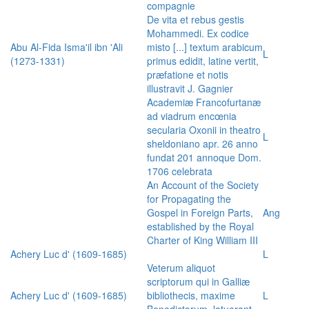
compagnie
De vita et rebus gestis
Mohammedi. Ex codice
Abu Al-Fida Isma'il ibn 'Ali
misto [...] textum arabicum
L
(1273-1331)
primus edidit, latine vertit,
præfatione et notis
illustravit J. Gagnier
Academiæ Francofurtanæ
ad viadrum encœnia
secularia Oxonii in theatro
L
sheldoniano apr. 26 anno
fundat 201 annoque Dom.
1706 celebrata
An Account of the Society
for Propagating the
Gospel in Foreign Parts,
Ang
established by the Royal
Charter of King William III
Achery Luc d' (1609-1685)
L
Veterum aliquot
scriptorum qui in Galliæ
Achery Luc d' (1609-1685)
bibliothecis, maxime
L
Benedictorum, latuerant,