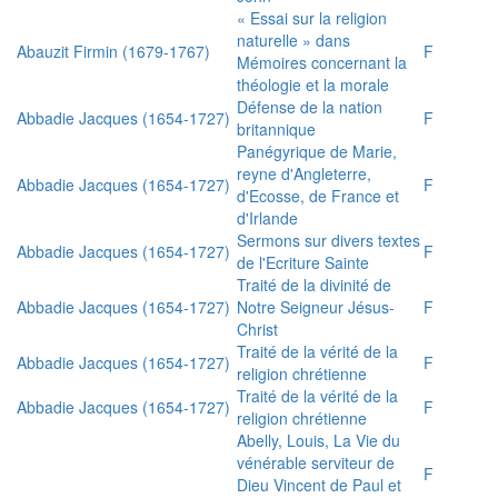
« Essai sur la religion
naturelle » dans
Abauzit Firmin (1679-1767)
F
Mémoires concernant la
théologie et la morale
Défense de la nation
Abbadie Jacques (1654-1727)
F
britannique
Panégyrique de Marie,
reyne d'Angleterre,
Abbadie Jacques (1654-1727)
F
d'Ecosse, de France et
d'Irlande
Sermons sur divers textes
Abbadie Jacques (1654-1727)
F
de l'Ecriture Sainte
Traité de la divinité de
Abbadie Jacques (1654-1727)
Notre Seigneur Jésus-
F
Christ
Traité de la vérité de la
Abbadie Jacques (1654-1727)
F
religion chrétienne
Traité de la vérité de la
Abbadie Jacques (1654-1727)
F
religion chrétienne
Abelly, Louis, La Vie du
vénérable serviteur de
F
Dieu Vincent de Paul et