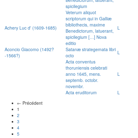
spicilegium
Veterum aliquot
scriptorum qui in Galliæ
bibliothecis, maxime
Achery Luc d' (1609-1685)
L
Benedictorum, latuerant,
spicilegium […] Nova
editio
Aconcio Giacomo (1492?
Satanæ strategemata libri
L
-1566?)
octo
Acta conventus
thoruniensis celebrati
anno 1645, mens.
L
septemb. octobr.
novembr.
Acta eruditorum
L
← Précédent
(actuel)
1
2
3
4
5