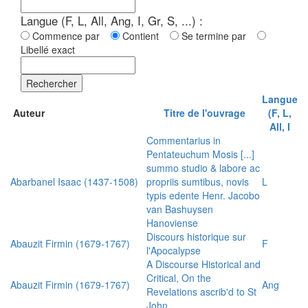
Langue (F, L, All, Ang, I, Gr, S, ...) :
Commence par
Contient
Se termine par
Libellé exact
Rechercher
Langue
Auteur
Titre de l'ouvrage
(F, L,
All, I
Commentarius in
Pentateuchum Mosis [...]
summo studio & labore ac
Abarbanel Isaac (1437-1508)
propriis sumtibus, novis
L
typis edente Henr. Jacobo
van Bashuysen
Hanoviense
Discours historique sur
Abauzit Firmin (1679-1767)
F
l'Apocalypse
A Discourse Historical and
Critical, On the
Abauzit Firmin (1679-1767)
Ang
Revelations ascrib'd to St
John