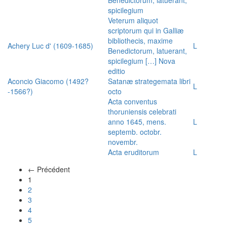
spicilegium
Veterum aliquot
scriptorum qui in Galliæ
bibliothecis, maxime
Achery Luc d' (1609-1685)
L
Benedictorum, latuerant,
spicilegium […] Nova
editio
Aconcio Giacomo (1492?
Satanæ strategemata libri
L
-1566?)
octo
Acta conventus
thoruniensis celebrati
anno 1645, mens.
L
septemb. octobr.
novembr.
Acta eruditorum
L
← Précédent
(actuel)
1
2
3
4
5