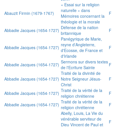
« Essai sur la religion
naturelle » dans
Abauzit Firmin (1679-1767)
F
Mémoires concernant la
théologie et la morale
Défense de la nation
Abbadie Jacques (1654-1727)
F
britannique
Panégyrique de Marie,
reyne d'Angleterre,
Abbadie Jacques (1654-1727)
F
d'Ecosse, de France et
d'Irlande
Sermons sur divers textes
Abbadie Jacques (1654-1727)
F
de l'Ecriture Sainte
Traité de la divinité de
Abbadie Jacques (1654-1727)
Notre Seigneur Jésus-
F
Christ
Traité de la vérité de la
Abbadie Jacques (1654-1727)
F
religion chrétienne
Traité de la vérité de la
Abbadie Jacques (1654-1727)
F
religion chrétienne
Abelly, Louis, La Vie du
vénérable serviteur de
F
Dieu Vincent de Paul et