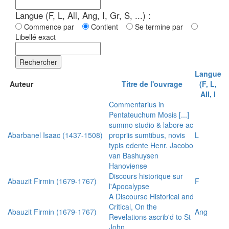
Langue (F, L, All, Ang, I, Gr, S, ...) :
Commence par
Contient
Se termine par
Libellé exact
Rechercher
Langue
Auteur
Titre de l'ouvrage
(F, L,
All, I
Commentarius in
Pentateuchum Mosis [...]
summo studio & labore ac
Abarbanel Isaac (1437-1508)
propriis sumtibus, novis
L
typis edente Henr. Jacobo
van Bashuysen
Hanoviense
Discours historique sur
Abauzit Firmin (1679-1767)
F
l'Apocalypse
A Discourse Historical and
Critical, On the
Abauzit Firmin (1679-1767)
Ang
Revelations ascrib'd to St
John