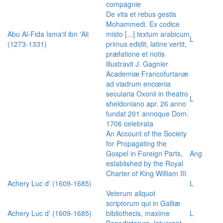
compagnie
De vita et rebus gestis
Mohammedi. Ex codice
Abu Al-Fida Isma'il ibn 'Ali
misto [...] textum arabicum
L
(1273-1331)
primus edidit, latine vertit,
præfatione et notis
illustravit J. Gagnier
Academiæ Francofurtanæ
ad viadrum encœnia
secularia Oxonii in theatro
L
sheldoniano apr. 26 anno
fundat 201 annoque Dom.
1706 celebrata
An Account of the Society
for Propagating the
Gospel in Foreign Parts,
Ang
established by the Royal
Charter of King William III
Achery Luc d' (1609-1685)
L
Veterum aliquot
scriptorum qui in Galliæ
Achery Luc d' (1609-1685)
bibliothecis, maxime
L
Benedictorum, latuerant,