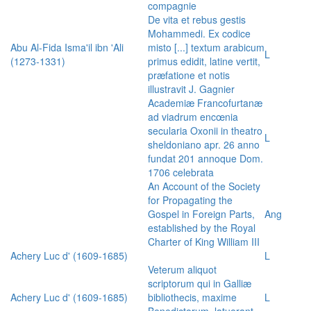
compagnie
De vita et rebus gestis
Mohammedi. Ex codice
Abu Al-Fida Isma'il ibn 'Ali
misto [...] textum arabicum
L
(1273-1331)
primus edidit, latine vertit,
præfatione et notis
illustravit J. Gagnier
Academiæ Francofurtanæ
ad viadrum encœnia
secularia Oxonii in theatro
L
sheldoniano apr. 26 anno
fundat 201 annoque Dom.
1706 celebrata
An Account of the Society
for Propagating the
Gospel in Foreign Parts,
Ang
established by the Royal
Charter of King William III
Achery Luc d' (1609-1685)
L
Veterum aliquot
scriptorum qui in Galliæ
Achery Luc d' (1609-1685)
bibliothecis, maxime
L
Benedictorum, latuerant,