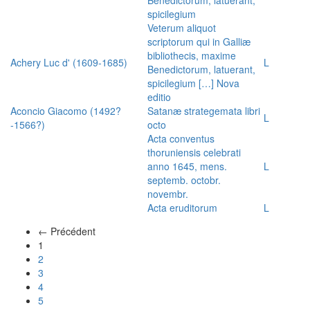
spicilegium
Veterum aliquot
scriptorum qui in Galliæ
bibliothecis, maxime
Achery Luc d' (1609-1685)
L
Benedictorum, latuerant,
spicilegium […] Nova
editio
Aconcio Giacomo (1492?
Satanæ strategemata libri
L
-1566?)
octo
Acta conventus
thoruniensis celebrati
anno 1645, mens.
L
septemb. octobr.
novembr.
Acta eruditorum
L
← Précédent
(actuel)
1
2
3
4
5