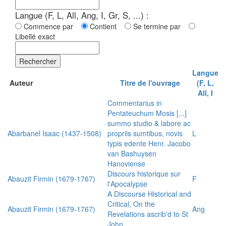
Langue (F, L, All, Ang, I, Gr, S, ...) :
Commence par
Contient
Se termine par
Libellé exact
Rechercher
Langue
Auteur
Titre de l'ouvrage
(F, L,
All, I
Commentarius in
Pentateuchum Mosis [...]
summo studio & labore ac
Abarbanel Isaac (1437-1508)
propriis sumtibus, novis
L
typis edente Henr. Jacobo
van Bashuysen
Hanoviense
Discours historique sur
Abauzit Firmin (1679-1767)
F
l'Apocalypse
A Discourse Historical and
Critical, On the
Abauzit Firmin (1679-1767)
Ang
Revelations ascrib'd to St
John