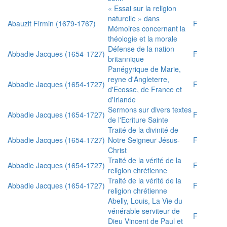
« Essai sur la religion
naturelle » dans
Abauzit Firmin (1679-1767)
F
Mémoires concernant la
théologie et la morale
Défense de la nation
Abbadie Jacques (1654-1727)
F
britannique
Panégyrique de Marie,
reyne d'Angleterre,
Abbadie Jacques (1654-1727)
F
d'Ecosse, de France et
d'Irlande
Sermons sur divers textes
Abbadie Jacques (1654-1727)
F
de l'Ecriture Sainte
Traité de la divinité de
Abbadie Jacques (1654-1727)
Notre Seigneur Jésus-
F
Christ
Traité de la vérité de la
Abbadie Jacques (1654-1727)
F
religion chrétienne
Traité de la vérité de la
Abbadie Jacques (1654-1727)
F
religion chrétienne
Abelly, Louis, La Vie du
vénérable serviteur de
F
Dieu Vincent de Paul et