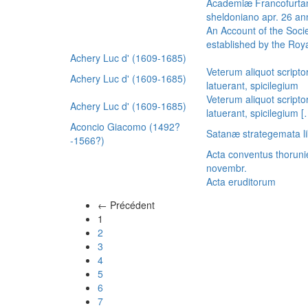
Academiæ Francofurtan
sheldoniano apr. 26 a
An Account of the Socie
established by the Royal
Achery Luc d' (1609-1685)
Veterum aliquot scripto
Achery Luc d' (1609-1685)
latuerant, spicilegium
Veterum aliquot scripto
Achery Luc d' (1609-1685)
latuerant, spicilegium 
Aconcio Giacomo (1492?
Satanæ strategemata li
-1566?)
Acta conventus thoruni
novembr.
Acta eruditorum
← Précédent
(actuel)
1
2
3
4
5
6
7