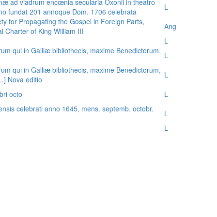
æ ad viadrum encœnia secularia Oxonii in theatro
L
nno fundat 201 annoque Dom. 1706 celebrata
ty for Propagating the Gospel in Foreign Parts,
Ang
 Charter of King William III
L
rum qui in Galliæ bibliothecis, maxime Benedictorum,
L
rum qui in Galliæ bibliothecis, maxime Benedictorum,
L
[…] Nova editio
bri octo
L
ensis celebrati anno 1645, mens. septemb. octobr.
L
L