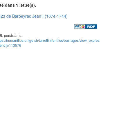
té dans 1 lettre(s):
23 de Barbeyrac Jean I (1674-1744)
L persistante :
tps://humanities.unige.ch/turrettini/entites/ouvrages/view_expres
entity/113576