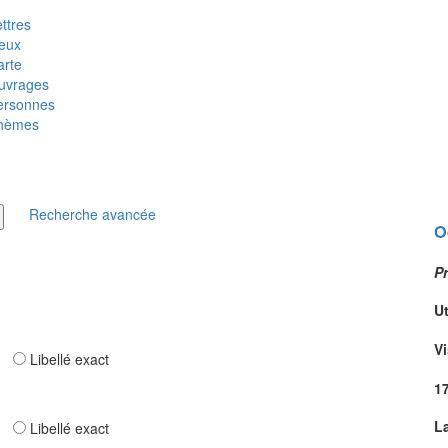
ttres
ieux
arte
uvrages
ersonnes
hèmes
Recherche avancée
O
Pr
U
V
ar
Libellé exact
1
L
ar
Libellé exact