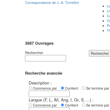
Correspondance de
J.-A. Turrettini
Le
L
C
O
P
T
3687 Ouvrages
Rechercher
Rechercher
Recherche avancée
Description :
Commence par
Contient
Se termine p
Langue (F, L, All, Ang, I, Gr, S, ...) :
Commence par
Contient
Se termine p