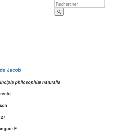
de
Jacob
incipia philosophiæ naturalis
trecht
isch
727
angue: F