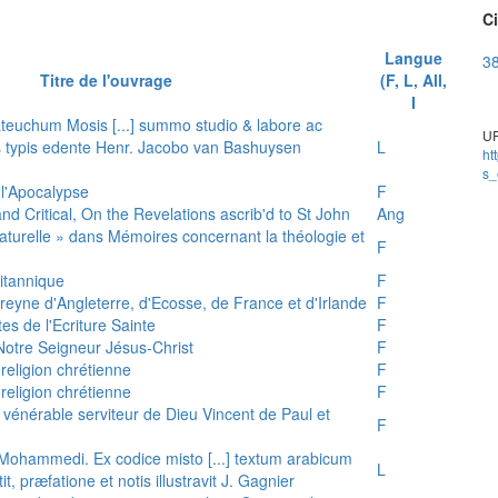
Ci
Langue
38
Titre de l'ouvrage
(F, L, All,
I
teuchum Mosis [...] summo studio & labore ac
UR
is typis edente Henr. Jacobo van Bashuysen
L
ht
s_
 l'Apocalypse
F
and Critical, On the Revelations ascrib'd to St John
Ang
 naturelle » dans Mémoires concernant la théologie et
F
ritannique
F
reyne d'Angleterre, d'Ecosse, de France et d'Irlande
F
es de l'Ecriture Sainte
F
e Notre Seigneur Jésus-Christ
F
 religion chrétienne
F
 religion chrétienne
F
u vénérable serviteur de Dieu Vincent de Paul et
F
s Mohammedi. Ex codice misto [...] textum arabicum
L
tit, præfatione et notis illustravit J. Gagnier