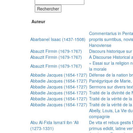
Rechercher
Auteur
Commentarius in Penta
Abarbanel Isaac (1437-1508)
propriis sumtibus, nov
Hanoviense
Abauzit Firmin (1679-1767)
Discours historique sur
Abauzit Firmin (1679-1767)
A Discourse Historical 
« Essai sur la religion
Abauzit Firmin (1679-1767)
la morale
Abbadie Jacques (1654-1727)
Défense de la nation b
Abbadie Jacques (1654-1727)
Panégyrique de Marie, 
Abbadie Jacques (1654-1727)
Sermons sur divers text
Abbadie Jacques (1654-1727)
Traité de la divinité d
Abbadie Jacques (1654-1727)
Traité de la vérité de la
Abbadie Jacques (1654-1727)
Traité de la vérité de la
Abelly, Louis, La Vie d
compagnie
Abu Al-Fida Isma'il ibn 'Ali
De vita et rebus gesti
(1273-1331)
primus edidit, latine ver