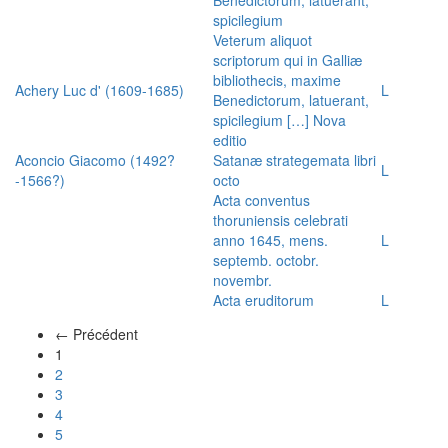
spicilegium
Veterum aliquot
scriptorum qui in Galliæ
bibliothecis, maxime
Achery Luc d' (1609-1685)
L
Benedictorum, latuerant,
spicilegium […] Nova
editio
Aconcio Giacomo (1492?
Satanæ strategemata libri
L
-1566?)
octo
Acta conventus
thoruniensis celebrati
anno 1645, mens.
L
septemb. octobr.
novembr.
Acta eruditorum
L
← Précédent
(actuel)
1
2
3
4
5