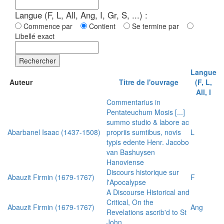
Langue (F, L, All, Ang, I, Gr, S, ...) :
Commence par
Contient
Se termine par
Libellé exact
Rechercher
Langue
Auteur
Titre de l'ouvrage
(F, L,
All, I
Commentarius in
Pentateuchum Mosis [...]
summo studio & labore ac
Abarbanel Isaac (1437-1508)
propriis sumtibus, novis
L
typis edente Henr. Jacobo
van Bashuysen
Hanoviense
Discours historique sur
Abauzit Firmin (1679-1767)
F
l'Apocalypse
A Discourse Historical and
Critical, On the
Abauzit Firmin (1679-1767)
Ang
Revelations ascrib'd to St
John