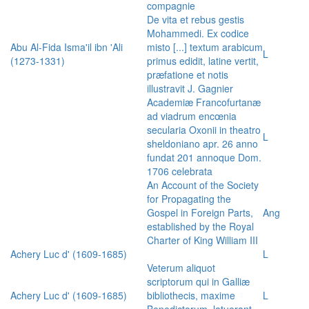
compagnie
De vita et rebus gestis
Mohammedi. Ex codice
Abu Al-Fida Isma'il ibn 'Ali
misto [...] textum arabicum
L
(1273-1331)
primus edidit, latine vertit,
præfatione et notis
illustravit J. Gagnier
Academiæ Francofurtanæ
ad viadrum encœnia
secularia Oxonii in theatro
L
sheldoniano apr. 26 anno
fundat 201 annoque Dom.
1706 celebrata
An Account of the Society
for Propagating the
Gospel in Foreign Parts,
Ang
established by the Royal
Charter of King William III
Achery Luc d' (1609-1685)
L
Veterum aliquot
scriptorum qui in Galliæ
Achery Luc d' (1609-1685)
bibliothecis, maxime
L
Benedictorum, latuerant,