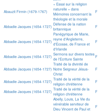
« Essai sur la religion
naturelle » dans
Abauzit Firmin (1679-1767)
F
Mémoires concernant la
théologie et la morale
Défense de la nation
Abbadie Jacques (1654-1727)
F
britannique
Panégyrique de Marie,
reyne d'Angleterre,
Abbadie Jacques (1654-1727)
F
d'Ecosse, de France et
d'Irlande
Sermons sur divers textes
Abbadie Jacques (1654-1727)
F
de l'Ecriture Sainte
Traité de la divinité de
Abbadie Jacques (1654-1727)
Notre Seigneur Jésus-
F
Christ
Traité de la vérité de la
Abbadie Jacques (1654-1727)
F
religion chrétienne
Traité de la vérité de la
Abbadie Jacques (1654-1727)
F
religion chrétienne
Abelly, Louis, La Vie du
vénérable serviteur de
F
Dieu Vincent de Paul et