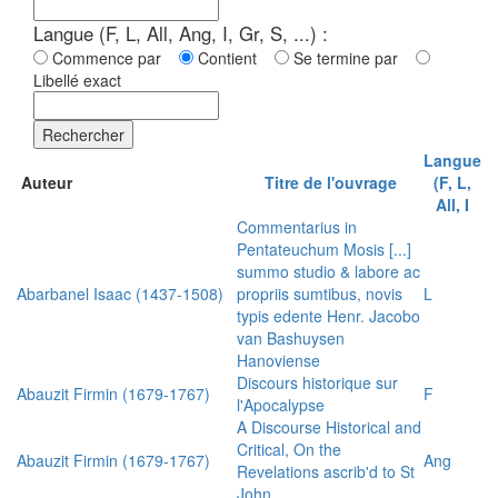
Langue (F, L, All, Ang, I, Gr, S, ...) :
Commence par
Contient
Se termine par
Libellé exact
Rechercher
Langue
Auteur
Titre de l'ouvrage
(F, L,
All, I
Commentarius in
Pentateuchum Mosis [...]
summo studio & labore ac
Abarbanel Isaac (1437-1508)
propriis sumtibus, novis
L
typis edente Henr. Jacobo
van Bashuysen
Hanoviense
Discours historique sur
Abauzit Firmin (1679-1767)
F
l'Apocalypse
A Discourse Historical and
Critical, On the
Abauzit Firmin (1679-1767)
Ang
Revelations ascrib'd to St
John