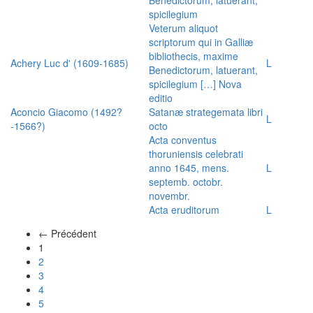
spicilegium
Veterum aliquot
scriptorum qui in Galliæ
bibliothecis, maxime
Achery Luc d' (1609-1685)
L
Benedictorum, latuerant,
spicilegium […] Nova
editio
Aconcio Giacomo (1492?
Satanæ strategemata libri
L
-1566?)
octo
Acta conventus
thoruniensis celebrati
anno 1645, mens.
L
septemb. octobr.
novembr.
Acta eruditorum
L
← Précédent
(actuel)
1
2
3
4
5