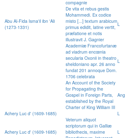
compagnie
De vita et rebus gestis
Mohammedi. Ex codice
Abu Al-Fida Isma'il ibn 'Ali
misto [...] textum arabicum
L
(1273-1331)
primus edidit, latine vertit,
præfatione et notis
illustravit J. Gagnier
Academiæ Francofurtanæ
ad viadrum encœnia
secularia Oxonii in theatro
L
sheldoniano apr. 26 anno
fundat 201 annoque Dom.
1706 celebrata
An Account of the Society
for Propagating the
Gospel in Foreign Parts,
Ang
established by the Royal
Charter of King William III
Achery Luc d' (1609-1685)
L
Veterum aliquot
scriptorum qui in Galliæ
Achery Luc d' (1609-1685)
bibliothecis, maxime
L
Benedictorum, latuerant,