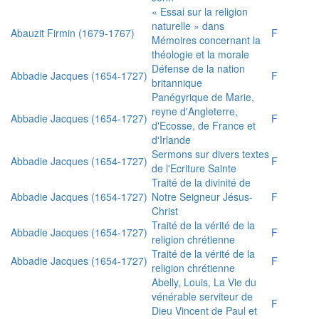
« Essai sur la religion
naturelle » dans
Abauzit Firmin (1679-1767)
F
Mémoires concernant la
théologie et la morale
Défense de la nation
Abbadie Jacques (1654-1727)
F
britannique
Panégyrique de Marie,
reyne d'Angleterre,
Abbadie Jacques (1654-1727)
F
d'Ecosse, de France et
d'Irlande
Sermons sur divers textes
Abbadie Jacques (1654-1727)
F
de l'Ecriture Sainte
Traité de la divinité de
Abbadie Jacques (1654-1727)
Notre Seigneur Jésus-
F
Christ
Traité de la vérité de la
Abbadie Jacques (1654-1727)
F
religion chrétienne
Traité de la vérité de la
Abbadie Jacques (1654-1727)
F
religion chrétienne
Abelly, Louis, La Vie du
vénérable serviteur de
F
Dieu Vincent de Paul et