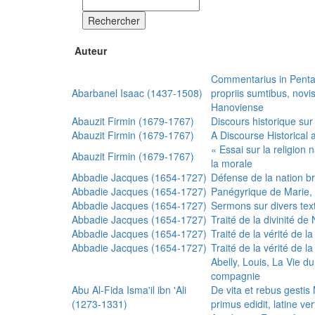
Rechercher
Auteur
Commentarius in Penta
Abarbanel Isaac (1437-1508)
propriis sumtibus, nov
Hanoviense
Abauzit Firmin (1679-1767)
Discours historique sur
Abauzit Firmin (1679-1767)
A Discourse Historical 
« Essai sur la religion
Abauzit Firmin (1679-1767)
la morale
Abbadie Jacques (1654-1727)
Défense de la nation b
Abbadie Jacques (1654-1727)
Panégyrique de Marie, 
Abbadie Jacques (1654-1727)
Sermons sur divers text
Abbadie Jacques (1654-1727)
Traité de la divinité d
Abbadie Jacques (1654-1727)
Traité de la vérité de la
Abbadie Jacques (1654-1727)
Traité de la vérité de la
Abelly, Louis, La Vie d
compagnie
Abu Al-Fida Isma'il ibn 'Ali
De vita et rebus gesti
(1273-1331)
primus edidit, latine ver