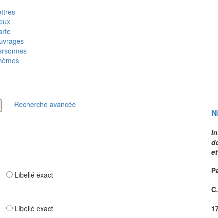
ttres
ieux
arte
uvrages
ersonnes
hèmes
Recherche avancée
N
In
do
et
Pa
ar
Libellé exact
C
ar
Libellé exact
1