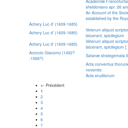
Academiæ Francofurtan
sheldoniano apr. 26 a
An Account of the Socie
established by the Royal
Achery Luc d' (1609-1685)
Veterum aliquot scripto
Achery Luc d' (1609-1685)
latuerant, spicilegium
Veterum aliquot scripto
Achery Luc d' (1609-1685)
latuerant, spicilegium 
Aconcio Giacomo (1492?
Satanæ strategemata li
-1566?)
Acta conventus thoruni
novembr.
Acta eruditorum
← Précédent
(actuel)
1
2
3
4
5
6
7