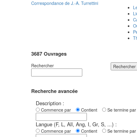
Correspondance de
J.-A. Turrettini
Le
L
C
O
P
T
3687 Ouvrages
Rechercher
Rechercher
Recherche avancée
Description :
Commence par
Contient
Se termine p
Langue (F, L, All, Ang, I, Gr, S, ...) :
Commence par
Contient
Se termine p