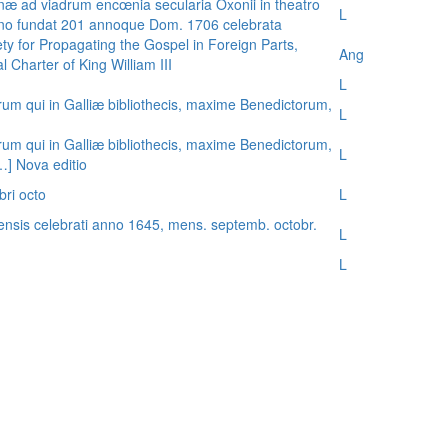
æ ad viadrum encœnia secularia Oxonii in theatro
L
nno fundat 201 annoque Dom. 1706 celebrata
ty for Propagating the Gospel in Foreign Parts,
Ang
 Charter of King William III
L
rum qui in Galliæ bibliothecis, maxime Benedictorum,
L
rum qui in Galliæ bibliothecis, maxime Benedictorum,
L
[…] Nova editio
bri octo
L
ensis celebrati anno 1645, mens. septemb. octobr.
L
L