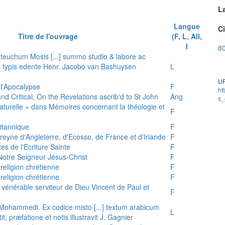
L
Langue
Ci
Titre de l'ouvrage
(F, L, All,
I
80
teuchum Mosis [...] summo studio & labore ac
is typis edente Henr. Jacobo van Bashuysen
L
UR
 l'Apocalypse
F
ht
and Critical, On the Revelations ascrib'd to St John
Ang
s_
 naturelle » dans Mémoires concernant la théologie et
F
ritannique
F
reyne d'Angleterre, d'Ecosse, de France et d'Irlande
F
es de l'Ecriture Sainte
F
e Notre Seigneur Jésus-Christ
F
 religion chrétienne
F
 religion chrétienne
F
u vénérable serviteur de Dieu Vincent de Paul et
F
s Mohammedi. Ex codice misto [...] textum arabicum
L
tit, præfatione et notis illustravit J. Gagnier