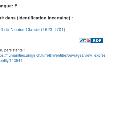
angue: F
té dans (identification incertaine) :
3 de Nicaise Claude (1623-1701)
L persistante :
tps://humanities.unige.ch/turrettini/entites/ouvrages/view_expres
entity/113544