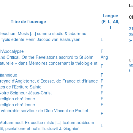
L
Langue
Ci
Titre de l'ouvrage
(F, L, All,
I
21
teuchum Mosis [...] summo studio & labore ac
29
is typis edente Henr. Jacobo van Bashuysen
L
➤ 
 l'Apocalypse
F
and Critical, On the Revelations ascrib'd to St John
Ang
UR
 naturelle » dans Mémoires concernant la théologie et
ht
F
s_
ritannique
F
reyne d'Angleterre, d'Ecosse, de France et d'Irlande
F
es de l'Ecriture Sainte
F
e Notre Seigneur Jésus-Christ
F
 religion chrétienne
F
 religion chrétienne
F
u vénérable serviteur de Dieu Vincent de Paul et
F
s Mohammedi. Ex codice misto [...] textum arabicum
L
tit, præfatione et notis illustravit J. Gagnier