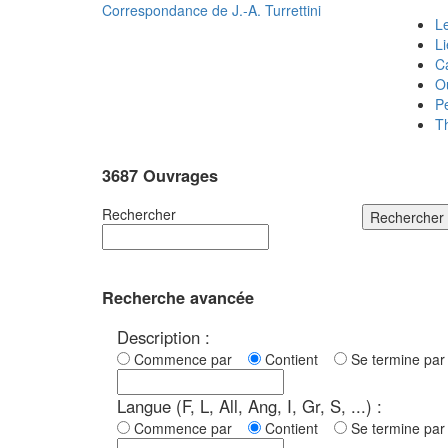
Correspondance de
J.-A. Turrettini
Le
L
C
O
P
T
3687 Ouvrages
Rechercher
Rechercher
Recherche avancée
Description :
Commence par
Contient
Se termine p
Langue (F, L, All, Ang, I, Gr, S, ...) :
Commence par
Contient
Se termine p