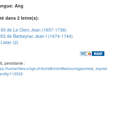
angue: Ang
té dans 2 lettre(s):
93 de Le Clerc Jean (1657-1736)
53 de Barbeyrac Jean I (1674-1744)
Lister (2)
L persistante :
tps://humanities.unige.ch/turrettini/entites/ouvrages/view_expres
entity/113533