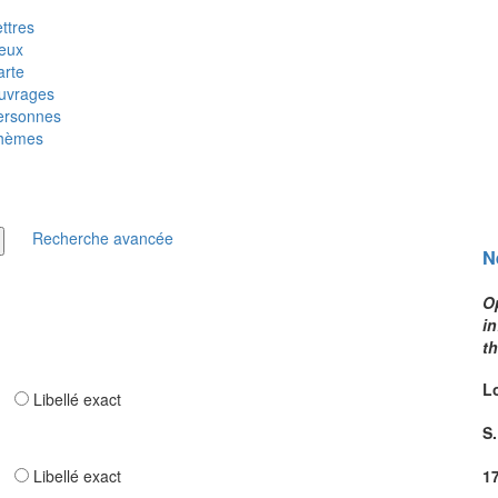
ttres
ieux
arte
uvrages
ersonnes
hèmes
Recherche avancée
N
Op
in
th
L
ar
Libellé exact
S
ar
Libellé exact
1