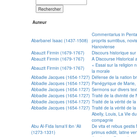
Rechercher
Auteur
Commentarius in Penta
Abarbanel Isaac (1437-1508)
propriis sumtibus, nov
Hanoviense
Abauzit Firmin (1679-1767)
Discours historique sur
Abauzit Firmin (1679-1767)
A Discourse Historical 
« Essai sur la religion
Abauzit Firmin (1679-1767)
la morale
Abbadie Jacques (1654-1727)
Défense de la nation b
Abbadie Jacques (1654-1727)
Panégyrique de Marie, 
Abbadie Jacques (1654-1727)
Sermons sur divers text
Abbadie Jacques (1654-1727)
Traité de la divinité d
Abbadie Jacques (1654-1727)
Traité de la vérité de la
Abbadie Jacques (1654-1727)
Traité de la vérité de la
Abelly, Louis, La Vie d
compagnie
Abu Al-Fida Isma'il ibn 'Ali
De vita et rebus gesti
(1273-1331)
primus edidit, latine ver