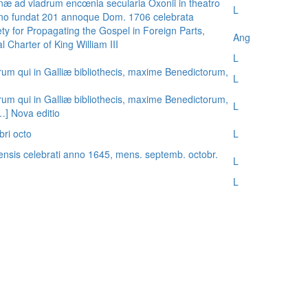
æ ad viadrum encœnia secularia Oxonii in theatro
L
nno fundat 201 annoque Dom. 1706 celebrata
ty for Propagating the Gospel in Foreign Parts,
Ang
 Charter of King William III
L
rum qui in Galliæ bibliothecis, maxime Benedictorum,
L
rum qui in Galliæ bibliothecis, maxime Benedictorum,
L
[…] Nova editio
bri octo
L
ensis celebrati anno 1645, mens. septemb. octobr.
L
L