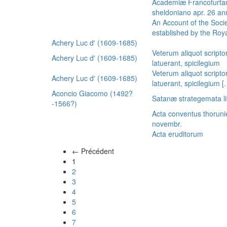
Academiæ Francofurtan
sheldoniano apr. 26 a
An Account of the Socie
established by the Royal
Achery Luc d' (1609-1685)
Veterum aliquot scripto
Achery Luc d' (1609-1685)
latuerant, spicilegium
Veterum aliquot scripto
Achery Luc d' (1609-1685)
latuerant, spicilegium 
Aconcio Giacomo (1492?
Satanæ strategemata li
-1566?)
Acta conventus thoruni
novembr.
Acta eruditorum
← Précédent
(actuel)
1
2
3
4
5
6
7