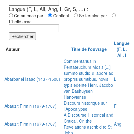
Langue (F, L, All, Ang, I, Gr, S, ...) :
Commence par
Contient
Se termine par
Libellé exact
Rechercher
Langue
Auteur
Titre de l'ouvrage
(F, L,
All, I
Commentarius in
Pentateuchum Mosis [...]
summo studio & labore ac
Abarbanel Isaac (1437-1508)
propriis sumtibus, novis
L
typis edente Henr. Jacobo
van Bashuysen
Hanoviense
Discours historique sur
Abauzit Firmin (1679-1767)
F
l'Apocalypse
A Discourse Historical and
Critical, On the
Abauzit Firmin (1679-1767)
Ang
Revelations ascrib'd to St
John