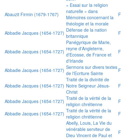
« Essai sur la religion
naturelle » dans
Abauzit Firmin (1679-1767)
F
Mémoires concernant la
théologie et la morale
Défense de la nation
Abbadie Jacques (1654-1727)
F
britannique
Panégyrique de Marie,
reyne d'Angleterre,
Abbadie Jacques (1654-1727)
F
d'Ecosse, de France et
d'Irlande
Sermons sur divers textes
Abbadie Jacques (1654-1727)
F
de l'Ecriture Sainte
Traité de la divinité de
Abbadie Jacques (1654-1727)
Notre Seigneur Jésus-
F
Christ
Traité de la vérité de la
Abbadie Jacques (1654-1727)
F
religion chrétienne
Traité de la vérité de la
Abbadie Jacques (1654-1727)
F
religion chrétienne
Abelly, Louis, La Vie du
vénérable serviteur de
F
Dieu Vincent de Paul et