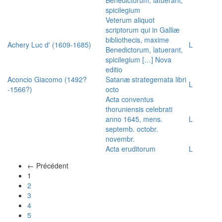
spicilegium
Veterum aliquot
scriptorum qui in Galliæ
bibliothecis, maxime
Achery Luc d' (1609-1685)
L
Benedictorum, latuerant,
spicilegium […] Nova
editio
Aconcio Giacomo (1492?
Satanæ strategemata libri
L
-1566?)
octo
Acta conventus
thoruniensis celebrati
anno 1645, mens.
L
septemb. octobr.
novembr.
Acta eruditorum
L
← Précédent
(actuel)
1
2
3
4
5