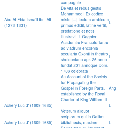
compagnie
De vita et rebus gestis
Mohammedi. Ex codice
Abu Al-Fida Isma'il ibn 'Ali
misto [...] textum arabicum
L
(1273-1331)
primus edidit, latine vertit,
præfatione et notis
illustravit J. Gagnier
Academiæ Francofurtanæ
ad viadrum encœnia
secularia Oxonii in theatro
L
sheldoniano apr. 26 anno
fundat 201 annoque Dom.
1706 celebrata
An Account of the Society
for Propagating the
Gospel in Foreign Parts,
Ang
established by the Royal
Charter of King William III
Achery Luc d' (1609-1685)
L
Veterum aliquot
scriptorum qui in Galliæ
Achery Luc d' (1609-1685)
bibliothecis, maxime
L
Benedictorum, latuerant,