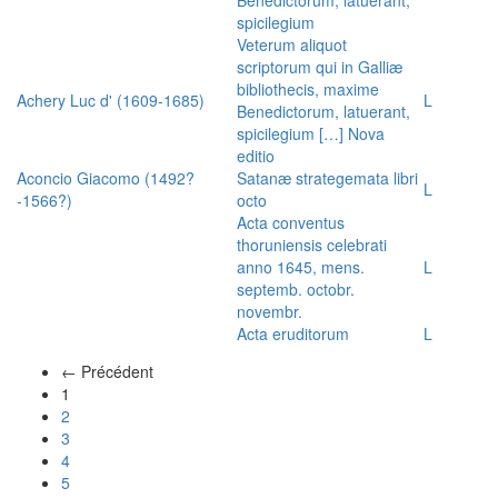
spicilegium
Veterum aliquot
scriptorum qui in Galliæ
bibliothecis, maxime
Achery Luc d' (1609-1685)
L
Benedictorum, latuerant,
spicilegium […] Nova
editio
Aconcio Giacomo (1492?
Satanæ strategemata libri
L
-1566?)
octo
Acta conventus
thoruniensis celebrati
anno 1645, mens.
L
septemb. octobr.
novembr.
Acta eruditorum
L
← Précédent
(actuel)
1
2
3
4
5