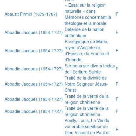
« Essai sur la religion
naturelle » dans
Abauzit Firmin (1679-1767)
F
Mémoires concernant la
théologie et la morale
Défense de la nation
Abbadie Jacques (1654-1727)
F
britannique
Panégyrique de Marie,
reyne d'Angleterre,
Abbadie Jacques (1654-1727)
F
d'Ecosse, de France et
d'Irlande
Sermons sur divers textes
Abbadie Jacques (1654-1727)
F
de l'Ecriture Sainte
Traité de la divinité de
Abbadie Jacques (1654-1727)
Notre Seigneur Jésus-
F
Christ
Traité de la vérité de la
Abbadie Jacques (1654-1727)
F
religion chrétienne
Traité de la vérité de la
Abbadie Jacques (1654-1727)
F
religion chrétienne
Abelly, Louis, La Vie du
vénérable serviteur de
F
Dieu Vincent de Paul et