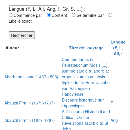
Langue (F, L, All, Ang, I, Gr, S, ...) :
Commence par
Contient
Se termine par
Libellé exact
Rechercher
Langue
Auteur
Titre de l'ouvrage
(F, L,
All, I
Commentarius in
Pentateuchum Mosis [...]
summo studio & labore ac
Abarbanel Isaac (1437-1508)
propriis sumtibus, novis
L
typis edente Henr. Jacobo
van Bashuysen
Hanoviense
Discours historique sur
Abauzit Firmin (1679-1767)
F
l'Apocalypse
A Discourse Historical and
Critical, On the
Abauzit Firmin (1679-1767)
Ang
Revelations ascrib'd to St
John