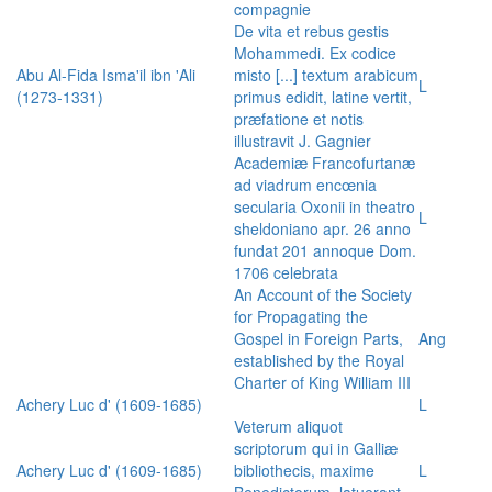
compagnie
De vita et rebus gestis
Mohammedi. Ex codice
Abu Al-Fida Isma'il ibn 'Ali
misto [...] textum arabicum
L
(1273-1331)
primus edidit, latine vertit,
præfatione et notis
illustravit J. Gagnier
Academiæ Francofurtanæ
ad viadrum encœnia
secularia Oxonii in theatro
L
sheldoniano apr. 26 anno
fundat 201 annoque Dom.
1706 celebrata
An Account of the Society
for Propagating the
Gospel in Foreign Parts,
Ang
established by the Royal
Charter of King William III
Achery Luc d' (1609-1685)
L
Veterum aliquot
scriptorum qui in Galliæ
Achery Luc d' (1609-1685)
bibliothecis, maxime
L
Benedictorum, latuerant,