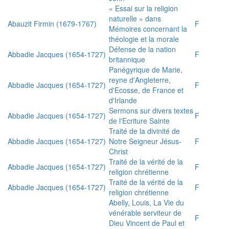
« Essai sur la religion
naturelle » dans
Abauzit Firmin (1679-1767)
F
Mémoires concernant la
théologie et la morale
Défense de la nation
Abbadie Jacques (1654-1727)
F
britannique
Panégyrique de Marie,
reyne d'Angleterre,
Abbadie Jacques (1654-1727)
F
d'Ecosse, de France et
d'Irlande
Sermons sur divers textes
Abbadie Jacques (1654-1727)
F
de l'Ecriture Sainte
Traité de la divinité de
Abbadie Jacques (1654-1727)
Notre Seigneur Jésus-
F
Christ
Traité de la vérité de la
Abbadie Jacques (1654-1727)
F
religion chrétienne
Traité de la vérité de la
Abbadie Jacques (1654-1727)
F
religion chrétienne
Abelly, Louis, La Vie du
vénérable serviteur de
F
Dieu Vincent de Paul et