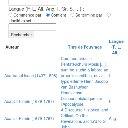
Langue (F, L, All, Ang, I, Gr, S, ...) :
Commence par
Contient
Se termine par
Libellé exact
Rechercher
Langue
Auteur
Titre de l'ouvrage
(F, L,
All, I
Commentarius in
Pentateuchum Mosis [...]
summo studio & labore ac
Abarbanel Isaac (1437-1508)
propriis sumtibus, novis
L
typis edente Henr. Jacobo
van Bashuysen
Hanoviense
Discours historique sur
Abauzit Firmin (1679-1767)
F
l'Apocalypse
A Discourse Historical and
Critical, On the
Abauzit Firmin (1679-1767)
Ang
Revelations ascrib'd to St
John