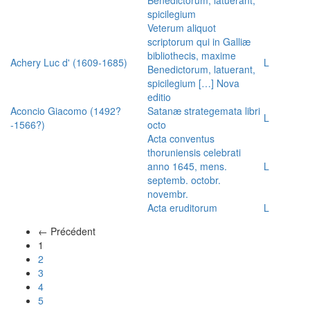
spicilegium
Veterum aliquot
scriptorum qui in Galliæ
bibliothecis, maxime
Achery Luc d' (1609-1685)
L
Benedictorum, latuerant,
spicilegium […] Nova
editio
Aconcio Giacomo (1492?
Satanæ strategemata libri
L
-1566?)
octo
Acta conventus
thoruniensis celebrati
anno 1645, mens.
L
septemb. octobr.
novembr.
Acta eruditorum
L
← Précédent
(actuel)
1
2
3
4
5