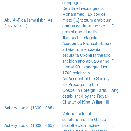
compagnie
De vita et rebus gestis
Mohammedi. Ex codice
Abu Al-Fida Isma'il ibn 'Ali
misto [...] textum arabicum
L
(1273-1331)
primus edidit, latine vertit,
præfatione et notis
illustravit J. Gagnier
Academiæ Francofurtanæ
ad viadrum encœnia
secularia Oxonii in theatro
L
sheldoniano apr. 26 anno
fundat 201 annoque Dom.
1706 celebrata
An Account of the Society
for Propagating the
Gospel in Foreign Parts,
Ang
established by the Royal
Charter of King William III
Achery Luc d' (1609-1685)
L
Veterum aliquot
scriptorum qui in Galliæ
Achery Luc d' (1609-1685)
bibliothecis, maxime
L
Benedictorum, latuerant,