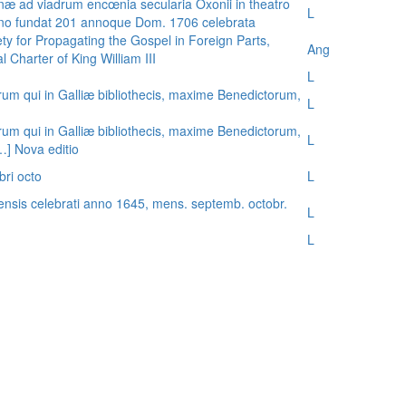
æ ad viadrum encœnia secularia Oxonii in theatro
L
nno fundat 201 annoque Dom. 1706 celebrata
ty for Propagating the Gospel in Foreign Parts,
Ang
 Charter of King William III
L
rum qui in Galliæ bibliothecis, maxime Benedictorum,
L
rum qui in Galliæ bibliothecis, maxime Benedictorum,
L
[…] Nova editio
bri octo
L
ensis celebrati anno 1645, mens. septemb. octobr.
L
L