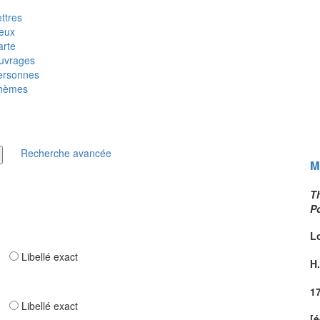
ttres
ieux
arte
uvrages
ersonnes
hèmes
Recherche avancée
M
T
Po
L
ar
Libellé exact
H
1
ar
Libellé exact
[é