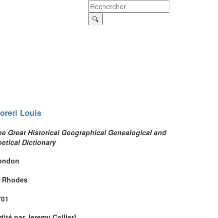
oreri
Louis
he Great Historical Geographical Genealogical and
etical Dictionary
ondon
. Rhodes
701
dité par Jeremy Collier]