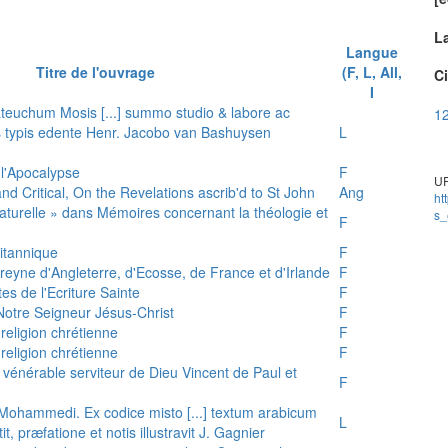
L
Langue
Titre de l'ouvrage
(F, L, All,
Ci
I
teuchum Mosis [...] summo studio & labore ac
12
is typis edente Henr. Jacobo van Bashuysen
L
 l'Apocalypse
F
UR
and Critical, On the Revelations ascrib'd to St John
Ang
ht
 naturelle » dans Mémoires concernant la théologie et
s_
F
ritannique
F
reyne d'Angleterre, d'Ecosse, de France et d'Irlande
F
es de l'Ecriture Sainte
F
e Notre Seigneur Jésus-Christ
F
 religion chrétienne
F
 religion chrétienne
F
u vénérable serviteur de Dieu Vincent de Paul et
F
s Mohammedi. Ex codice misto [...] textum arabicum
L
tit, præfatione et notis illustravit J. Gagnier