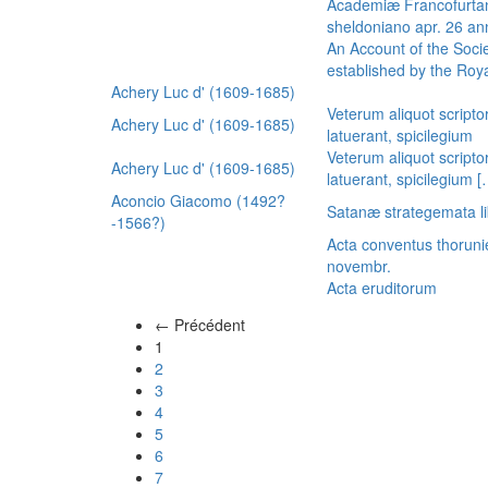
Academiæ Francofurtan
sheldoniano apr. 26 a
An Account of the Socie
established by the Royal
Achery Luc d' (1609-1685)
Veterum aliquot scripto
Achery Luc d' (1609-1685)
latuerant, spicilegium
Veterum aliquot scripto
Achery Luc d' (1609-1685)
latuerant, spicilegium 
Aconcio Giacomo (1492?
Satanæ strategemata li
-1566?)
Acta conventus thoruni
novembr.
Acta eruditorum
← Précédent
(actuel)
1
2
3
4
5
6
7