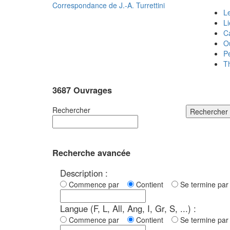
Correspondance de
J.-A. Turrettini
Le
L
C
O
P
T
3687 Ouvrages
Rechercher
Rechercher
Recherche avancée
Description :
Commence par
Contient
Se termine p
Langue (F, L, All, Ang, I, Gr, S, ...) :
Commence par
Contient
Se termine p