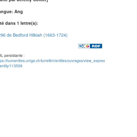
angue: Ang
té dans 1 lettre(s):
96 de Bedford Hilkiah (1663-1724)
L persistante :
tps://humanities.unige.ch/turrettini/entites/ouvrages/view_expres
entity/113509