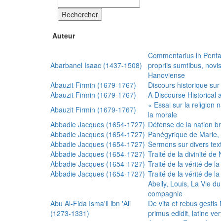
Rechercher
Auteur
Commentarius in Penta
Abarbanel Isaac (1437-1508)
propriis sumtibus, nov
Hanoviense
Abauzit Firmin (1679-1767)
Discours historique sur
Abauzit Firmin (1679-1767)
A Discourse Historical 
« Essai sur la religion
Abauzit Firmin (1679-1767)
la morale
Abbadie Jacques (1654-1727)
Défense de la nation b
Abbadie Jacques (1654-1727)
Panégyrique de Marie, 
Abbadie Jacques (1654-1727)
Sermons sur divers text
Abbadie Jacques (1654-1727)
Traité de la divinité d
Abbadie Jacques (1654-1727)
Traité de la vérité de la
Abbadie Jacques (1654-1727)
Traité de la vérité de la
Abelly, Louis, La Vie d
compagnie
Abu Al-Fida Isma'il ibn 'Ali
De vita et rebus gesti
(1273-1331)
primus edidit, latine ver