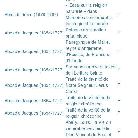
« Essai sur la religion
naturelle » dans
Abauzit Firmin (1679-1767)
F
Mémoires concernant la
théologie et la morale
Défense de la nation
Abbadie Jacques (1654-1727)
F
britannique
Panégyrique de Marie,
reyne d'Angleterre,
Abbadie Jacques (1654-1727)
F
d'Ecosse, de France et
d'Irlande
Sermons sur divers textes
Abbadie Jacques (1654-1727)
F
de l'Ecriture Sainte
Traité de la divinité de
Abbadie Jacques (1654-1727)
Notre Seigneur Jésus-
F
Christ
Traité de la vérité de la
Abbadie Jacques (1654-1727)
F
religion chrétienne
Traité de la vérité de la
Abbadie Jacques (1654-1727)
F
religion chrétienne
Abelly, Louis, La Vie du
vénérable serviteur de
F
Dieu Vincent de Paul et