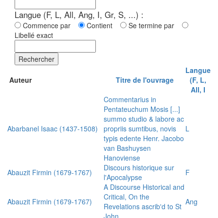
Langue (F, L, All, Ang, I, Gr, S, ...) :
Commence par
Contient
Se termine par
Libellé exact
Rechercher
Langue
Auteur
Titre de l'ouvrage
(F, L,
All, I
Commentarius in
Pentateuchum Mosis [...]
summo studio & labore ac
Abarbanel Isaac (1437-1508)
propriis sumtibus, novis
L
typis edente Henr. Jacobo
van Bashuysen
Hanoviense
Discours historique sur
Abauzit Firmin (1679-1767)
F
l'Apocalypse
A Discourse Historical and
Critical, On the
Abauzit Firmin (1679-1767)
Ang
Revelations ascrib'd to St
John