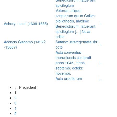
spicilegium
Veterum aliquot
scriptorum qui in Galliæ
bibliothecis, maxime
Achery Luc d' (1609-1685)
L
Benedictorum, latuerant,
spicilegium […] Nova
editio
Aconcio Giacomo (1492?
Satanæ strategemata libri
L
-1566?)
octo
Acta conventus
thoruniensis celebrati
anno 1645, mens.
L
septemb. octobr.
novembr.
Acta eruditorum
L
← Précédent
(actuel)
1
2
3
4
5