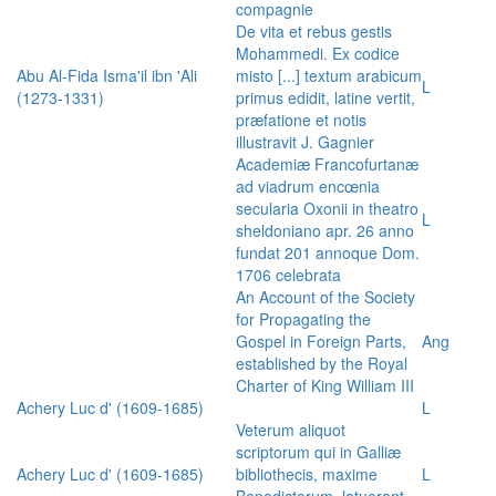
compagnie
De vita et rebus gestis
Mohammedi. Ex codice
Abu Al-Fida Isma'il ibn 'Ali
misto [...] textum arabicum
L
(1273-1331)
primus edidit, latine vertit,
præfatione et notis
illustravit J. Gagnier
Academiæ Francofurtanæ
ad viadrum encœnia
secularia Oxonii in theatro
L
sheldoniano apr. 26 anno
fundat 201 annoque Dom.
1706 celebrata
An Account of the Society
for Propagating the
Gospel in Foreign Parts,
Ang
established by the Royal
Charter of King William III
Achery Luc d' (1609-1685)
L
Veterum aliquot
scriptorum qui in Galliæ
Achery Luc d' (1609-1685)
bibliothecis, maxime
L
Benedictorum, latuerant,