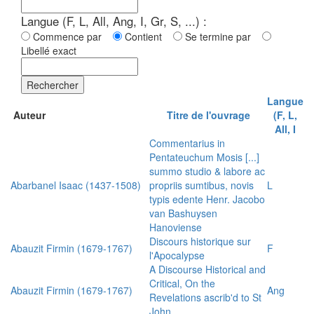
Langue (F, L, All, Ang, I, Gr, S, ...) :
Commence par
Contient
Se termine par
Libellé exact
Rechercher
Langue
Auteur
Titre de l'ouvrage
(F, L,
All, I
Commentarius in
Pentateuchum Mosis [...]
summo studio & labore ac
Abarbanel Isaac (1437-1508)
propriis sumtibus, novis
L
typis edente Henr. Jacobo
van Bashuysen
Hanoviense
Discours historique sur
Abauzit Firmin (1679-1767)
F
l'Apocalypse
A Discourse Historical and
Critical, On the
Abauzit Firmin (1679-1767)
Ang
Revelations ascrib'd to St
John