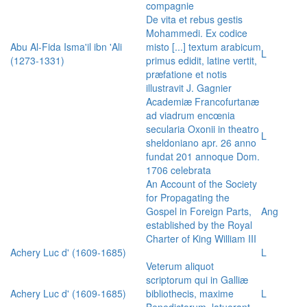
compagnie
De vita et rebus gestis
Mohammedi. Ex codice
Abu Al-Fida Isma'il ibn 'Ali
misto [...] textum arabicum
L
(1273-1331)
primus edidit, latine vertit,
præfatione et notis
illustravit J. Gagnier
Academiæ Francofurtanæ
ad viadrum encœnia
secularia Oxonii in theatro
L
sheldoniano apr. 26 anno
fundat 201 annoque Dom.
1706 celebrata
An Account of the Society
for Propagating the
Gospel in Foreign Parts,
Ang
established by the Royal
Charter of King William III
Achery Luc d' (1609-1685)
L
Veterum aliquot
scriptorum qui in Galliæ
Achery Luc d' (1609-1685)
bibliothecis, maxime
L
Benedictorum, latuerant,