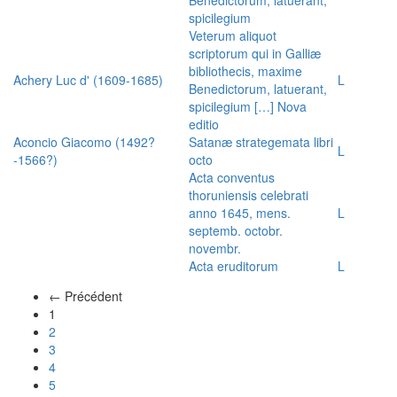
spicilegium
Veterum aliquot
scriptorum qui in Galliæ
bibliothecis, maxime
Achery Luc d' (1609-1685)
L
Benedictorum, latuerant,
spicilegium […] Nova
editio
Aconcio Giacomo (1492?
Satanæ strategemata libri
L
-1566?)
octo
Acta conventus
thoruniensis celebrati
anno 1645, mens.
L
septemb. octobr.
novembr.
Acta eruditorum
L
← Précédent
(actuel)
1
2
3
4
5