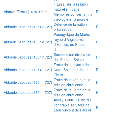
« Essai sur la religion
naturelle » dans
Abauzit Firmin (1679-1767)
F
Mémoires concernant la
théologie et la morale
Défense de la nation
Abbadie Jacques (1654-1727)
F
britannique
Panégyrique de Marie,
reyne d'Angleterre,
Abbadie Jacques (1654-1727)
F
d'Ecosse, de France et
d'Irlande
Sermons sur divers textes
Abbadie Jacques (1654-1727)
F
de l'Ecriture Sainte
Traité de la divinité de
Abbadie Jacques (1654-1727)
Notre Seigneur Jésus-
F
Christ
Traité de la vérité de la
Abbadie Jacques (1654-1727)
F
religion chrétienne
Traité de la vérité de la
Abbadie Jacques (1654-1727)
F
religion chrétienne
Abelly, Louis, La Vie du
vénérable serviteur de
F
Dieu Vincent de Paul et