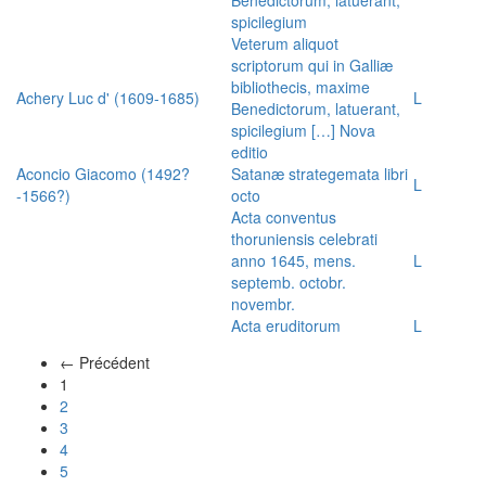
spicilegium
Veterum aliquot
scriptorum qui in Galliæ
bibliothecis, maxime
Achery Luc d' (1609-1685)
L
Benedictorum, latuerant,
spicilegium […] Nova
editio
Aconcio Giacomo (1492?
Satanæ strategemata libri
L
-1566?)
octo
Acta conventus
thoruniensis celebrati
anno 1645, mens.
L
septemb. octobr.
novembr.
Acta eruditorum
L
← Précédent
(actuel)
1
2
3
4
5