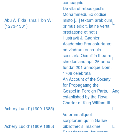
compagnie
De vita et rebus gestis
Mohammedi. Ex codice
Abu Al-Fida Isma'il ibn 'Ali
misto [...] textum arabicum
L
(1273-1331)
primus edidit, latine vertit,
præfatione et notis
illustravit J. Gagnier
Academiæ Francofurtanæ
ad viadrum encœnia
secularia Oxonii in theatro
L
sheldoniano apr. 26 anno
fundat 201 annoque Dom.
1706 celebrata
An Account of the Society
for Propagating the
Gospel in Foreign Parts,
Ang
established by the Royal
Charter of King William III
Achery Luc d' (1609-1685)
L
Veterum aliquot
scriptorum qui in Galliæ
Achery Luc d' (1609-1685)
bibliothecis, maxime
L
Benedictorum, latuerant,