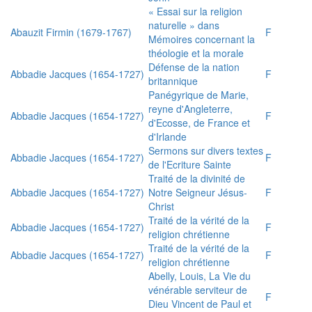
« Essai sur la religion
naturelle » dans
Abauzit Firmin (1679-1767)
F
Mémoires concernant la
théologie et la morale
Défense de la nation
Abbadie Jacques (1654-1727)
F
britannique
Panégyrique de Marie,
reyne d'Angleterre,
Abbadie Jacques (1654-1727)
F
d'Ecosse, de France et
d'Irlande
Sermons sur divers textes
Abbadie Jacques (1654-1727)
F
de l'Ecriture Sainte
Traité de la divinité de
Abbadie Jacques (1654-1727)
Notre Seigneur Jésus-
F
Christ
Traité de la vérité de la
Abbadie Jacques (1654-1727)
F
religion chrétienne
Traité de la vérité de la
Abbadie Jacques (1654-1727)
F
religion chrétienne
Abelly, Louis, La Vie du
vénérable serviteur de
F
Dieu Vincent de Paul et