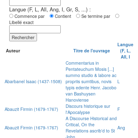
Langue (F, L, All, Ang, I, Gr, S, ...) :
Commence par
Contient
Se termine par
Libellé exact
Rechercher
Langue
Auteur
Titre de l'ouvrage
(F, L,
All, I
Commentarius in
Pentateuchum Mosis [...]
summo studio & labore ac
Abarbanel Isaac (1437-1508)
propriis sumtibus, novis
L
typis edente Henr. Jacobo
van Bashuysen
Hanoviense
Discours historique sur
Abauzit Firmin (1679-1767)
F
l'Apocalypse
A Discourse Historical and
Critical, On the
Abauzit Firmin (1679-1767)
Ang
Revelations ascrib'd to St
John