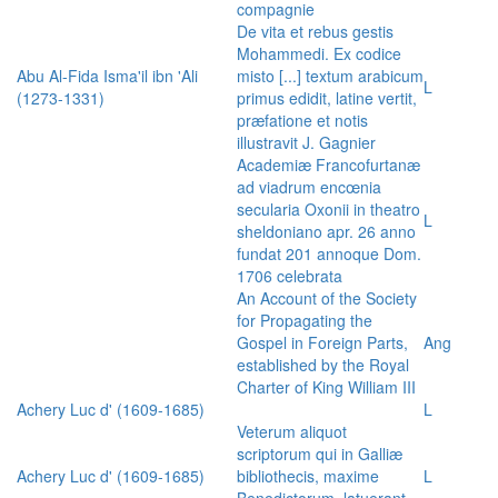
compagnie
De vita et rebus gestis
Mohammedi. Ex codice
Abu Al-Fida Isma'il ibn 'Ali
misto [...] textum arabicum
L
(1273-1331)
primus edidit, latine vertit,
præfatione et notis
illustravit J. Gagnier
Academiæ Francofurtanæ
ad viadrum encœnia
secularia Oxonii in theatro
L
sheldoniano apr. 26 anno
fundat 201 annoque Dom.
1706 celebrata
An Account of the Society
for Propagating the
Gospel in Foreign Parts,
Ang
established by the Royal
Charter of King William III
Achery Luc d' (1609-1685)
L
Veterum aliquot
scriptorum qui in Galliæ
Achery Luc d' (1609-1685)
bibliothecis, maxime
L
Benedictorum, latuerant,