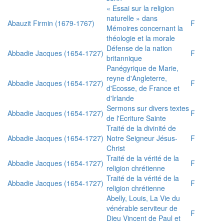
« Essai sur la religion
naturelle » dans
Abauzit Firmin (1679-1767)
F
Mémoires concernant la
théologie et la morale
Défense de la nation
Abbadie Jacques (1654-1727)
F
britannique
Panégyrique de Marie,
reyne d'Angleterre,
Abbadie Jacques (1654-1727)
F
d'Ecosse, de France et
d'Irlande
Sermons sur divers textes
Abbadie Jacques (1654-1727)
F
de l'Ecriture Sainte
Traité de la divinité de
Abbadie Jacques (1654-1727)
Notre Seigneur Jésus-
F
Christ
Traité de la vérité de la
Abbadie Jacques (1654-1727)
F
religion chrétienne
Traité de la vérité de la
Abbadie Jacques (1654-1727)
F
religion chrétienne
Abelly, Louis, La Vie du
vénérable serviteur de
F
Dieu Vincent de Paul et