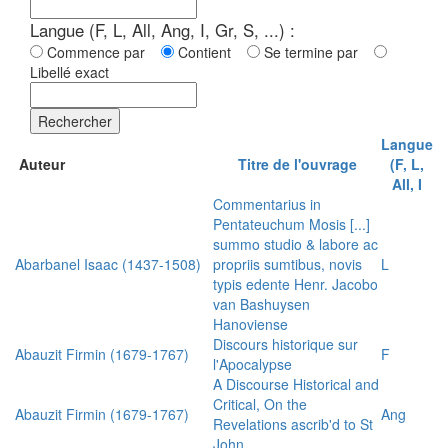
Langue (F, L, All, Ang, I, Gr, S, ...) :
Commence par
Contient
Se termine par
Libellé exact
Rechercher
Langue
Auteur
Titre de l'ouvrage
(F, L,
All, I
Commentarius in
Pentateuchum Mosis [...]
summo studio & labore ac
Abarbanel Isaac (1437-1508)
propriis sumtibus, novis
L
typis edente Henr. Jacobo
van Bashuysen
Hanoviense
Discours historique sur
Abauzit Firmin (1679-1767)
F
l'Apocalypse
A Discourse Historical and
Critical, On the
Abauzit Firmin (1679-1767)
Ang
Revelations ascrib'd to St
John