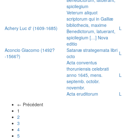
spicilegium
Veterum aliquot
scriptorum qui in Galliæ
bibliothecis, maxime
Achery Luc d' (1609-1685)
L
Benedictorum, latuerant,
spicilegium […] Nova
editio
Aconcio Giacomo (1492?
Satanæ strategemata libri
L
-1566?)
octo
Acta conventus
thoruniensis celebrati
anno 1645, mens.
L
septemb. octobr.
novembr.
Acta eruditorum
L
← Précédent
(actuel)
1
2
3
4
5