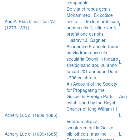
compagnie
De vita et rebus gestis
Mohammedi. Ex codice
Abu Al-Fida Isma'il ibn 'Ali
misto [...] textum arabicum
L
(1273-1331)
primus edidit, latine vertit,
præfatione et notis
illustravit J. Gagnier
Academiæ Francofurtanæ
ad viadrum encœnia
secularia Oxonii in theatro
L
sheldoniano apr. 26 anno
fundat 201 annoque Dom.
1706 celebrata
An Account of the Society
for Propagating the
Gospel in Foreign Parts,
Ang
established by the Royal
Charter of King William III
Achery Luc d' (1609-1685)
L
Veterum aliquot
scriptorum qui in Galliæ
Achery Luc d' (1609-1685)
bibliothecis, maxime
L
Benedictorum, latuerant,