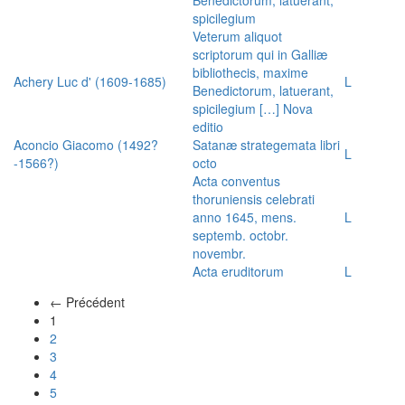
spicilegium
Veterum aliquot
scriptorum qui in Galliæ
bibliothecis, maxime
Achery Luc d' (1609-1685)
L
Benedictorum, latuerant,
spicilegium […] Nova
editio
Aconcio Giacomo (1492?
Satanæ strategemata libri
L
-1566?)
octo
Acta conventus
thoruniensis celebrati
anno 1645, mens.
L
septemb. octobr.
novembr.
Acta eruditorum
L
← Précédent
(actuel)
1
2
3
4
5