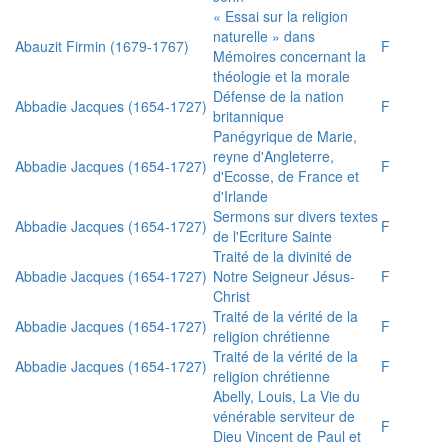
« Essai sur la religion
naturelle » dans
Abauzit Firmin (1679-1767)
F
Mémoires concernant la
théologie et la morale
Défense de la nation
Abbadie Jacques (1654-1727)
F
britannique
Panégyrique de Marie,
reyne d'Angleterre,
Abbadie Jacques (1654-1727)
F
d'Ecosse, de France et
d'Irlande
Sermons sur divers textes
Abbadie Jacques (1654-1727)
F
de l'Ecriture Sainte
Traité de la divinité de
Abbadie Jacques (1654-1727)
Notre Seigneur Jésus-
F
Christ
Traité de la vérité de la
Abbadie Jacques (1654-1727)
F
religion chrétienne
Traité de la vérité de la
Abbadie Jacques (1654-1727)
F
religion chrétienne
Abelly, Louis, La Vie du
vénérable serviteur de
F
Dieu Vincent de Paul et