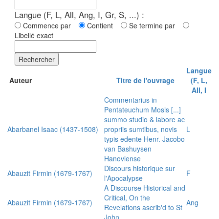
Langue (F, L, All, Ang, I, Gr, S, ...) :
Commence par
Contient
Se termine par
Libellé exact
Rechercher
Langue
Auteur
Titre de l'ouvrage
(F, L,
All, I
Commentarius in
Pentateuchum Mosis [...]
summo studio & labore ac
Abarbanel Isaac (1437-1508)
propriis sumtibus, novis
L
typis edente Henr. Jacobo
van Bashuysen
Hanoviense
Discours historique sur
Abauzit Firmin (1679-1767)
F
l'Apocalypse
A Discourse Historical and
Critical, On the
Abauzit Firmin (1679-1767)
Ang
Revelations ascrib'd to St
John