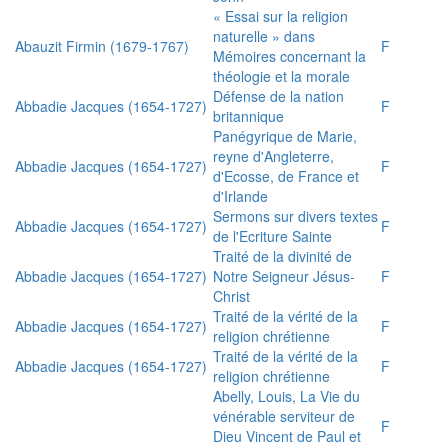
« Essai sur la religion
naturelle » dans
Abauzit Firmin (1679-1767)
F
Mémoires concernant la
théologie et la morale
Défense de la nation
Abbadie Jacques (1654-1727)
F
britannique
Panégyrique de Marie,
reyne d'Angleterre,
Abbadie Jacques (1654-1727)
F
d'Ecosse, de France et
d'Irlande
Sermons sur divers textes
Abbadie Jacques (1654-1727)
F
de l'Ecriture Sainte
Traité de la divinité de
Abbadie Jacques (1654-1727)
Notre Seigneur Jésus-
F
Christ
Traité de la vérité de la
Abbadie Jacques (1654-1727)
F
religion chrétienne
Traité de la vérité de la
Abbadie Jacques (1654-1727)
F
religion chrétienne
Abelly, Louis, La Vie du
vénérable serviteur de
F
Dieu Vincent de Paul et