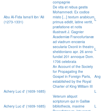
compagnie
De vita et rebus gestis
Mohammedi. Ex codice
Abu Al-Fida Isma'il ibn 'Ali
misto [...] textum arabicum
L
(1273-1331)
primus edidit, latine vertit,
præfatione et notis
illustravit J. Gagnier
Academiæ Francofurtanæ
ad viadrum encœnia
secularia Oxonii in theatro
L
sheldoniano apr. 26 anno
fundat 201 annoque Dom.
1706 celebrata
An Account of the Society
for Propagating the
Gospel in Foreign Parts,
Ang
established by the Royal
Charter of King William III
Achery Luc d' (1609-1685)
L
Veterum aliquot
scriptorum qui in Galliæ
Achery Luc d' (1609-1685)
bibliothecis, maxime
L
Benedictorum, latuerant,