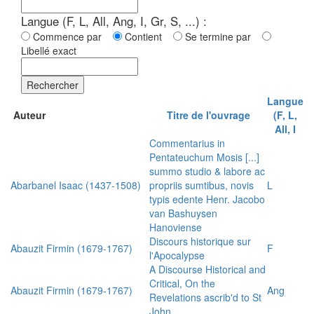
Langue (F, L, All, Ang, I, Gr, S, ...) :
Commence par
Contient
Se termine par
Libellé exact
Rechercher
Langue
Auteur
Titre de l'ouvrage
(F, L,
All, I
Commentarius in
Pentateuchum Mosis [...]
summo studio & labore ac
Abarbanel Isaac (1437-1508)
propriis sumtibus, novis
L
typis edente Henr. Jacobo
van Bashuysen
Hanoviense
Discours historique sur
Abauzit Firmin (1679-1767)
F
l'Apocalypse
A Discourse Historical and
Critical, On the
Abauzit Firmin (1679-1767)
Ang
Revelations ascrib'd to St
John