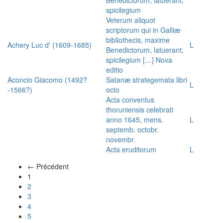
spicilegium
Veterum aliquot
scriptorum qui in Galliæ
bibliothecis, maxime
Achery Luc d' (1609-1685)
L
Benedictorum, latuerant,
spicilegium […] Nova
editio
Aconcio Giacomo (1492?
Satanæ strategemata libri
L
-1566?)
octo
Acta conventus
thoruniensis celebrati
anno 1645, mens.
L
septemb. octobr.
novembr.
Acta eruditorum
L
← Précédent
(actuel)
1
2
3
4
5