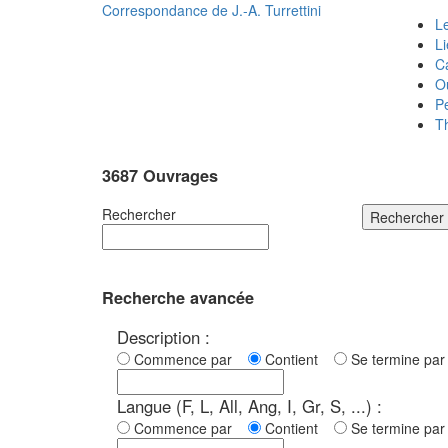
Correspondance de
J.-A. Turrettini
Le
L
C
O
P
T
3687 Ouvrages
Rechercher
Rechercher
Recherche avancée
Description :
Commence par
Contient
Se termine p
Langue (F, L, All, Ang, I, Gr, S, ...) :
Commence par
Contient
Se termine p