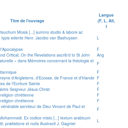
Langue
Titre de l'ouvrage
(F, L, All,
I
teuchum Mosis [...] summo studio & labore ac
is typis edente Henr. Jacobo van Bashuysen
L
 l'Apocalypse
F
and Critical, On the Revelations ascrib'd to St John
Ang
 naturelle » dans Mémoires concernant la théologie et
F
ritannique
F
reyne d'Angleterre, d'Ecosse, de France et d'Irlande
F
es de l'Ecriture Sainte
F
e Notre Seigneur Jésus-Christ
F
 religion chrétienne
F
 religion chrétienne
F
u vénérable serviteur de Dieu Vincent de Paul et
F
s Mohammedi. Ex codice misto [...] textum arabicum
L
tit, præfatione et notis illustravit J. Gagnier