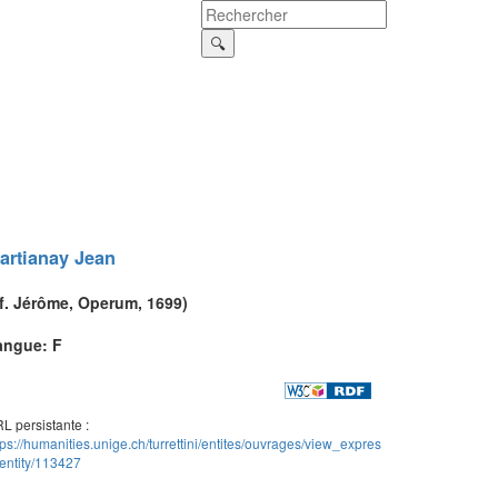
artianay
Jean
f.
Jérôme
,
Operum
, 1699)
angue: F
L persistante :
tps://humanities.unige.ch/turrettini/entites/ouvrages/view_expres
entity/113427