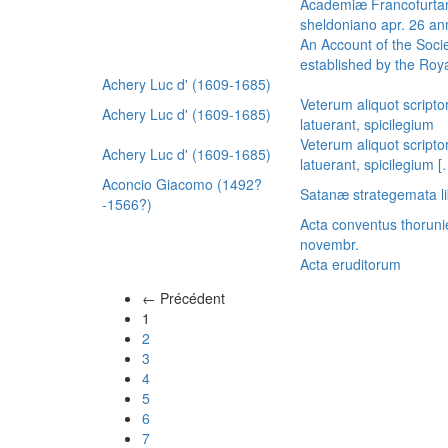
Academiæ Francofurtan
sheldoniano apr. 26 a
An Account of the Socie
established by the Royal
Achery Luc d' (1609-1685)
Veterum aliquot scripto
Achery Luc d' (1609-1685)
latuerant, spicilegium
Veterum aliquot scripto
Achery Luc d' (1609-1685)
latuerant, spicilegium 
Aconcio Giacomo (1492?
Satanæ strategemata li
-1566?)
Acta conventus thoruni
novembr.
Acta eruditorum
← Précédent
(actuel)
1
2
3
4
5
6
7