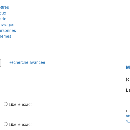
ttres
ieux
arte
uvrages
ersonnes
hèmes
Recherche avancée
M
(c
L
ar
Libellé exact
UR
ht
s_
ar
Libellé exact