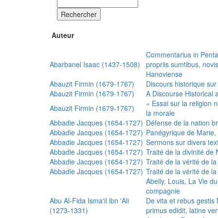
Rechercher
Auteur
Commentarius in Penta
Abarbanel Isaac (1437-1508)
propriis sumtibus, nov
Hanoviense
Abauzit Firmin (1679-1767)
Discours historique sur
Abauzit Firmin (1679-1767)
A Discourse Historical 
« Essai sur la religion
Abauzit Firmin (1679-1767)
la morale
Abbadie Jacques (1654-1727)
Défense de la nation b
Abbadie Jacques (1654-1727)
Panégyrique de Marie, 
Abbadie Jacques (1654-1727)
Sermons sur divers text
Abbadie Jacques (1654-1727)
Traité de la divinité d
Abbadie Jacques (1654-1727)
Traité de la vérité de la
Abbadie Jacques (1654-1727)
Traité de la vérité de la
Abelly, Louis, La Vie d
compagnie
Abu Al-Fida Isma'il ibn 'Ali
De vita et rebus gesti
(1273-1331)
primus edidit, latine ver