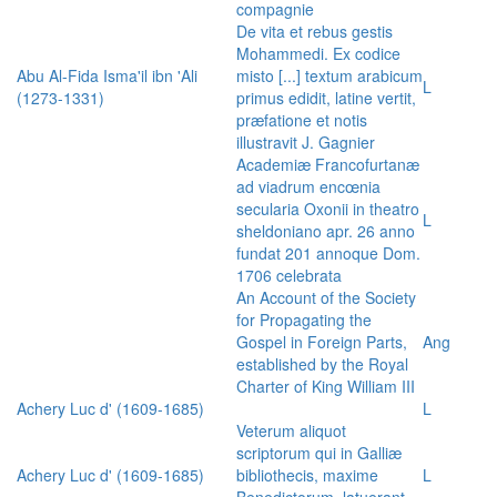
compagnie
De vita et rebus gestis
Mohammedi. Ex codice
Abu Al-Fida Isma'il ibn 'Ali
misto [...] textum arabicum
L
(1273-1331)
primus edidit, latine vertit,
præfatione et notis
illustravit J. Gagnier
Academiæ Francofurtanæ
ad viadrum encœnia
secularia Oxonii in theatro
L
sheldoniano apr. 26 anno
fundat 201 annoque Dom.
1706 celebrata
An Account of the Society
for Propagating the
Gospel in Foreign Parts,
Ang
established by the Royal
Charter of King William III
Achery Luc d' (1609-1685)
L
Veterum aliquot
scriptorum qui in Galliæ
Achery Luc d' (1609-1685)
bibliothecis, maxime
L
Benedictorum, latuerant,