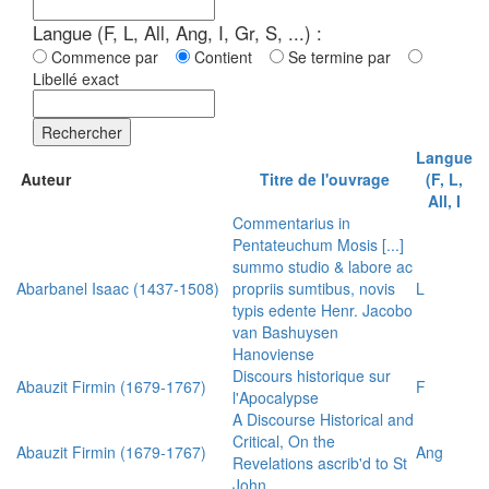
Langue (F, L, All, Ang, I, Gr, S, ...) :
Commence par
Contient
Se termine par
Libellé exact
Rechercher
Langue
Auteur
Titre de l'ouvrage
(F, L,
All, I
Commentarius in
Pentateuchum Mosis [...]
summo studio & labore ac
Abarbanel Isaac (1437-1508)
propriis sumtibus, novis
L
typis edente Henr. Jacobo
van Bashuysen
Hanoviense
Discours historique sur
Abauzit Firmin (1679-1767)
F
l'Apocalypse
A Discourse Historical and
Critical, On the
Abauzit Firmin (1679-1767)
Ang
Revelations ascrib'd to St
John