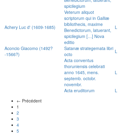
spicilegium
Veterum aliquot
scriptorum qui in Galliæ
bibliothecis, maxime
Achery Luc d' (1609-1685)
L
Benedictorum, latuerant,
spicilegium […] Nova
editio
Aconcio Giacomo (1492?
Satanæ strategemata libri
L
-1566?)
octo
Acta conventus
thoruniensis celebrati
anno 1645, mens.
L
septemb. octobr.
novembr.
Acta eruditorum
L
← Précédent
(actuel)
1
2
3
4
5