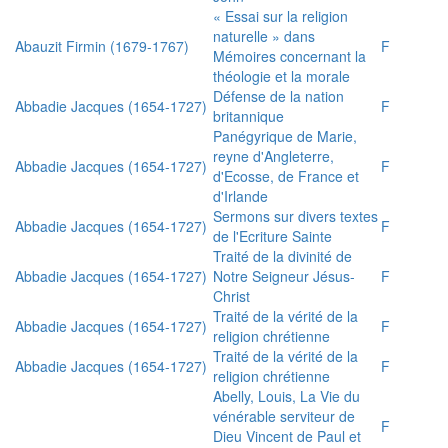
« Essai sur la religion
naturelle » dans
Abauzit Firmin (1679-1767)
F
Mémoires concernant la
théologie et la morale
Défense de la nation
Abbadie Jacques (1654-1727)
F
britannique
Panégyrique de Marie,
reyne d'Angleterre,
Abbadie Jacques (1654-1727)
F
d'Ecosse, de France et
d'Irlande
Sermons sur divers textes
Abbadie Jacques (1654-1727)
F
de l'Ecriture Sainte
Traité de la divinité de
Abbadie Jacques (1654-1727)
Notre Seigneur Jésus-
F
Christ
Traité de la vérité de la
Abbadie Jacques (1654-1727)
F
religion chrétienne
Traité de la vérité de la
Abbadie Jacques (1654-1727)
F
religion chrétienne
Abelly, Louis, La Vie du
vénérable serviteur de
F
Dieu Vincent de Paul et