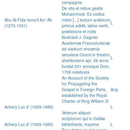
compagnie
De vita et rebus gestis
Mohammedi. Ex codice
Abu Al-Fida Isma'il ibn 'Ali
misto [...] textum arabicum
L
(1273-1331)
primus edidit, latine vertit,
præfatione et notis
illustravit J. Gagnier
Academiæ Francofurtanæ
ad viadrum encœnia
secularia Oxonii in theatro
L
sheldoniano apr. 26 anno
fundat 201 annoque Dom.
1706 celebrata
An Account of the Society
for Propagating the
Gospel in Foreign Parts,
Ang
established by the Royal
Charter of King William III
Achery Luc d' (1609-1685)
L
Veterum aliquot
scriptorum qui in Galliæ
Achery Luc d' (1609-1685)
bibliothecis, maxime
L
Benedictorum, latuerant,