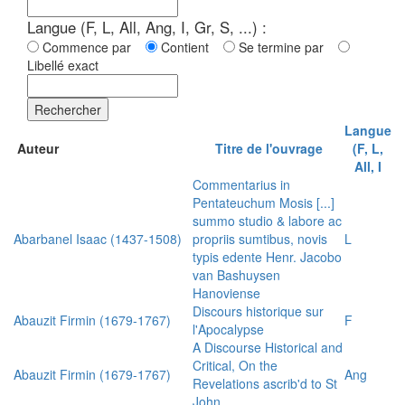
Langue (F, L, All, Ang, I, Gr, S, ...) :
Commence par
Contient
Se termine par
Libellé exact
Rechercher
Langue
Auteur
Titre de l'ouvrage
(F, L,
All, I
Commentarius in
Pentateuchum Mosis [...]
summo studio & labore ac
Abarbanel Isaac (1437-1508)
propriis sumtibus, novis
L
typis edente Henr. Jacobo
van Bashuysen
Hanoviense
Discours historique sur
Abauzit Firmin (1679-1767)
F
l'Apocalypse
A Discourse Historical and
Critical, On the
Abauzit Firmin (1679-1767)
Ang
Revelations ascrib'd to St
John