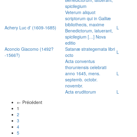
spicilegium
Veterum aliquot
scriptorum qui in Galliæ
bibliothecis, maxime
Achery Luc d' (1609-1685)
L
Benedictorum, latuerant,
spicilegium […] Nova
editio
Aconcio Giacomo (1492?
Satanæ strategemata libri
L
-1566?)
octo
Acta conventus
thoruniensis celebrati
anno 1645, mens.
L
septemb. octobr.
novembr.
Acta eruditorum
L
← Précédent
(actuel)
1
2
3
4
5