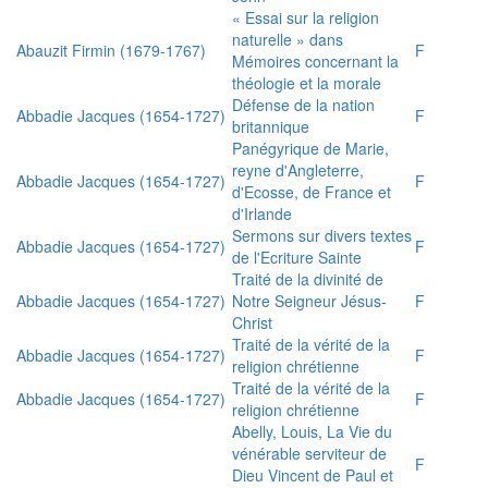
« Essai sur la religion
naturelle » dans
Abauzit Firmin (1679-1767)
F
Mémoires concernant la
théologie et la morale
Défense de la nation
Abbadie Jacques (1654-1727)
F
britannique
Panégyrique de Marie,
reyne d'Angleterre,
Abbadie Jacques (1654-1727)
F
d'Ecosse, de France et
d'Irlande
Sermons sur divers textes
Abbadie Jacques (1654-1727)
F
de l'Ecriture Sainte
Traité de la divinité de
Abbadie Jacques (1654-1727)
Notre Seigneur Jésus-
F
Christ
Traité de la vérité de la
Abbadie Jacques (1654-1727)
F
religion chrétienne
Traité de la vérité de la
Abbadie Jacques (1654-1727)
F
religion chrétienne
Abelly, Louis, La Vie du
vénérable serviteur de
F
Dieu Vincent de Paul et