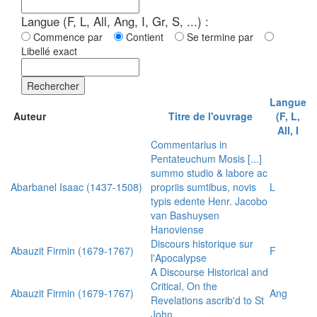
Langue (F, L, All, Ang, I, Gr, S, ...) :
Commence par
Contient
Se termine par
Libellé exact
Rechercher
Langue
Auteur
Titre de l'ouvrage
(F, L,
All, I
Commentarius in
Pentateuchum Mosis [...]
summo studio & labore ac
Abarbanel Isaac (1437-1508)
propriis sumtibus, novis
L
typis edente Henr. Jacobo
van Bashuysen
Hanoviense
Discours historique sur
Abauzit Firmin (1679-1767)
F
l'Apocalypse
A Discourse Historical and
Critical, On the
Abauzit Firmin (1679-1767)
Ang
Revelations ascrib'd to St
John