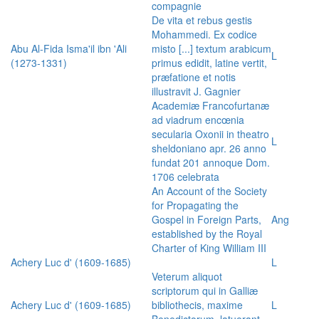
compagnie
De vita et rebus gestis
Mohammedi. Ex codice
Abu Al-Fida Isma'il ibn 'Ali
misto [...] textum arabicum
L
(1273-1331)
primus edidit, latine vertit,
præfatione et notis
illustravit J. Gagnier
Academiæ Francofurtanæ
ad viadrum encœnia
secularia Oxonii in theatro
L
sheldoniano apr. 26 anno
fundat 201 annoque Dom.
1706 celebrata
An Account of the Society
for Propagating the
Gospel in Foreign Parts,
Ang
established by the Royal
Charter of King William III
Achery Luc d' (1609-1685)
L
Veterum aliquot
scriptorum qui in Galliæ
Achery Luc d' (1609-1685)
bibliothecis, maxime
L
Benedictorum, latuerant,