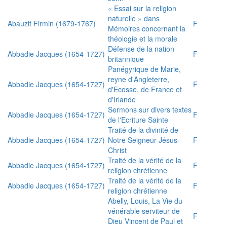
« Essai sur la religion
naturelle » dans
Abauzit Firmin (1679-1767)
F
Mémoires concernant la
théologie et la morale
Défense de la nation
Abbadie Jacques (1654-1727)
F
britannique
Panégyrique de Marie,
reyne d'Angleterre,
Abbadie Jacques (1654-1727)
F
d'Ecosse, de France et
d'Irlande
Sermons sur divers textes
Abbadie Jacques (1654-1727)
F
de l'Ecriture Sainte
Traité de la divinité de
Abbadie Jacques (1654-1727)
Notre Seigneur Jésus-
F
Christ
Traité de la vérité de la
Abbadie Jacques (1654-1727)
F
religion chrétienne
Traité de la vérité de la
Abbadie Jacques (1654-1727)
F
religion chrétienne
Abelly, Louis, La Vie du
vénérable serviteur de
F
Dieu Vincent de Paul et