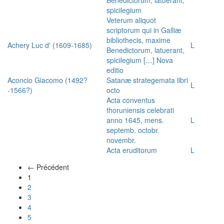
spicilegium
Veterum aliquot
scriptorum qui in Galliæ
bibliothecis, maxime
Achery Luc d' (1609-1685)
L
Benedictorum, latuerant,
spicilegium […] Nova
editio
Aconcio Giacomo (1492?
Satanæ strategemata libri
L
-1566?)
octo
Acta conventus
thoruniensis celebrati
anno 1645, mens.
L
septemb. octobr.
novembr.
Acta eruditorum
L
← Précédent
(actuel)
1
2
3
4
5