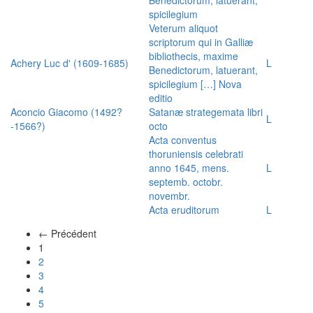
spicilegium
Veterum aliquot
scriptorum qui in Galliæ
bibliothecis, maxime
Achery Luc d' (1609-1685)
L
Benedictorum, latuerant,
spicilegium […] Nova
editio
Aconcio Giacomo (1492?
Satanæ strategemata libri
L
-1566?)
octo
Acta conventus
thoruniensis celebrati
anno 1645, mens.
L
septemb. octobr.
novembr.
Acta eruditorum
L
← Précédent
(actuel)
1
2
3
4
5