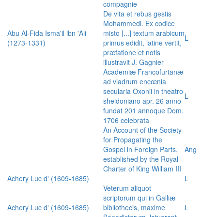
compagnie
De vita et rebus gestis
Mohammedi. Ex codice
Abu Al-Fida Isma'il ibn 'Ali
misto [...] textum arabicum
L
(1273-1331)
primus edidit, latine vertit,
præfatione et notis
illustravit J. Gagnier
Academiæ Francofurtanæ
ad viadrum encœnia
secularia Oxonii in theatro
L
sheldoniano apr. 26 anno
fundat 201 annoque Dom.
1706 celebrata
An Account of the Society
for Propagating the
Gospel in Foreign Parts,
Ang
established by the Royal
Charter of King William III
Achery Luc d' (1609-1685)
L
Veterum aliquot
scriptorum qui in Galliæ
Achery Luc d' (1609-1685)
bibliothecis, maxime
L
Benedictorum, latuerant,