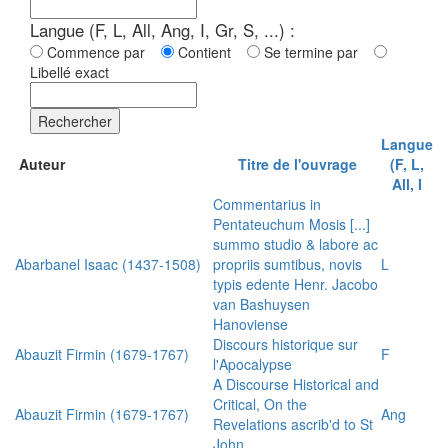
Langue (F, L, All, Ang, I, Gr, S, ...) :
Commence par
Contient
Se termine par
Libellé exact
Rechercher
Langue
Auteur
Titre de l'ouvrage
(F, L,
All, I
Commentarius in
Pentateuchum Mosis [...]
summo studio & labore ac
Abarbanel Isaac (1437-1508)
propriis sumtibus, novis
L
typis edente Henr. Jacobo
van Bashuysen
Hanoviense
Discours historique sur
Abauzit Firmin (1679-1767)
F
l'Apocalypse
A Discourse Historical and
Critical, On the
Abauzit Firmin (1679-1767)
Ang
Revelations ascrib'd to St
John