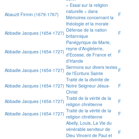
« Essai sur la religion
naturelle » dans
Abauzit Firmin (1679-1767)
F
Mémoires concernant la
théologie et la morale
Défense de la nation
Abbadie Jacques (1654-1727)
F
britannique
Panégyrique de Marie,
reyne d'Angleterre,
Abbadie Jacques (1654-1727)
F
d'Ecosse, de France et
d'Irlande
Sermons sur divers textes
Abbadie Jacques (1654-1727)
F
de l'Ecriture Sainte
Traité de la divinité de
Abbadie Jacques (1654-1727)
Notre Seigneur Jésus-
F
Christ
Traité de la vérité de la
Abbadie Jacques (1654-1727)
F
religion chrétienne
Traité de la vérité de la
Abbadie Jacques (1654-1727)
F
religion chrétienne
Abelly, Louis, La Vie du
vénérable serviteur de
F
Dieu Vincent de Paul et