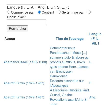
Langue (F, L, All, Ang, I, Gr, S, ...) :
Commence par
Contient
Se termine par
Libellé exact
Rechercher
Langue
Auteur
Titre de l'ouvrage
(F, L,
All, I
Commentarius in
Pentateuchum Mosis [...]
summo studio & labore ac
Abarbanel Isaac (1437-1508)
propriis sumtibus, novis
L
typis edente Henr. Jacobo
van Bashuysen
Hanoviense
Discours historique sur
Abauzit Firmin (1679-1767)
F
l'Apocalypse
A Discourse Historical and
Critical, On the
Abauzit Firmin (1679-1767)
Ang
Revelations ascrib'd to St
John