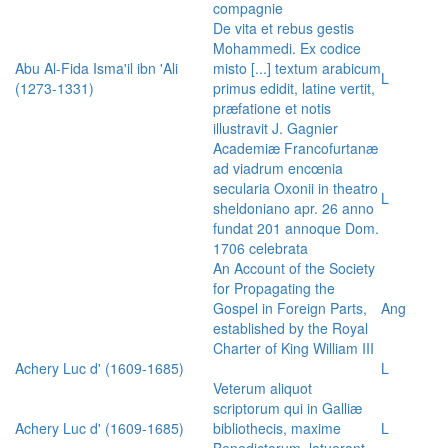
compagnie
De vita et rebus gestis
Mohammedi. Ex codice
Abu Al-Fida Isma'il ibn 'Ali
misto [...] textum arabicum
L
(1273-1331)
primus edidit, latine vertit,
præfatione et notis
illustravit J. Gagnier
Academiæ Francofurtanæ
ad viadrum encœnia
secularia Oxonii in theatro
L
sheldoniano apr. 26 anno
fundat 201 annoque Dom.
1706 celebrata
An Account of the Society
for Propagating the
Gospel in Foreign Parts,
Ang
established by the Royal
Charter of King William III
Achery Luc d' (1609-1685)
L
Veterum aliquot
scriptorum qui in Galliæ
Achery Luc d' (1609-1685)
bibliothecis, maxime
L
Benedictorum, latuerant,