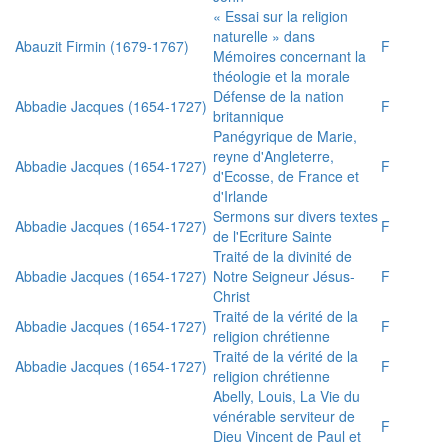
« Essai sur la religion
naturelle » dans
Abauzit Firmin (1679-1767)
F
Mémoires concernant la
théologie et la morale
Défense de la nation
Abbadie Jacques (1654-1727)
F
britannique
Panégyrique de Marie,
reyne d'Angleterre,
Abbadie Jacques (1654-1727)
F
d'Ecosse, de France et
d'Irlande
Sermons sur divers textes
Abbadie Jacques (1654-1727)
F
de l'Ecriture Sainte
Traité de la divinité de
Abbadie Jacques (1654-1727)
Notre Seigneur Jésus-
F
Christ
Traité de la vérité de la
Abbadie Jacques (1654-1727)
F
religion chrétienne
Traité de la vérité de la
Abbadie Jacques (1654-1727)
F
religion chrétienne
Abelly, Louis, La Vie du
vénérable serviteur de
F
Dieu Vincent de Paul et