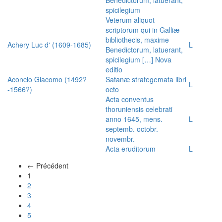
spicilegium
Veterum aliquot
scriptorum qui in Galliæ
bibliothecis, maxime
Achery Luc d' (1609-1685)
L
Benedictorum, latuerant,
spicilegium […] Nova
editio
Aconcio Giacomo (1492?
Satanæ strategemata libri
L
-1566?)
octo
Acta conventus
thoruniensis celebrati
anno 1645, mens.
L
septemb. octobr.
novembr.
Acta eruditorum
L
← Précédent
(actuel)
1
2
3
4
5