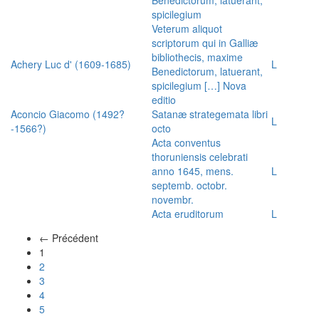
spicilegium
Veterum aliquot
scriptorum qui in Galliæ
bibliothecis, maxime
Achery Luc d' (1609-1685)
L
Benedictorum, latuerant,
spicilegium […] Nova
editio
Aconcio Giacomo (1492?
Satanæ strategemata libri
L
-1566?)
octo
Acta conventus
thoruniensis celebrati
anno 1645, mens.
L
septemb. octobr.
novembr.
Acta eruditorum
L
← Précédent
(actuel)
1
2
3
4
5