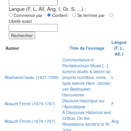
Langue (F, L, All, Ang, I, Gr, S, ...) :
Commence par
Contient
Se termine par
Libellé exact
Rechercher
Langue
Auteur
Titre de l'ouvrage
(F, L,
All, I
Commentarius in
Pentateuchum Mosis [...]
summo studio & labore ac
Abarbanel Isaac (1437-1508)
propriis sumtibus, novis
L
typis edente Henr. Jacobo
van Bashuysen
Hanoviense
Discours historique sur
Abauzit Firmin (1679-1767)
F
l'Apocalypse
A Discourse Historical and
Critical, On the
Abauzit Firmin (1679-1767)
Ang
Revelations ascrib'd to St
John