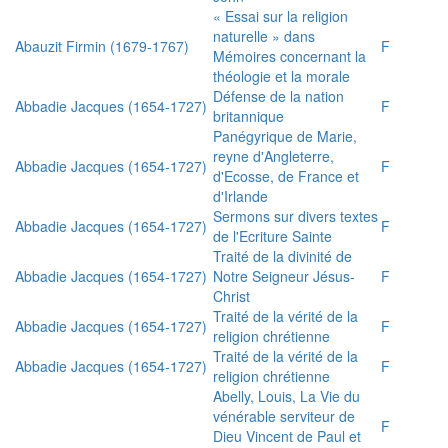
« Essai sur la religion
naturelle » dans
Abauzit Firmin (1679-1767)
F
Mémoires concernant la
théologie et la morale
Défense de la nation
Abbadie Jacques (1654-1727)
F
britannique
Panégyrique de Marie,
reyne d'Angleterre,
Abbadie Jacques (1654-1727)
F
d'Ecosse, de France et
d'Irlande
Sermons sur divers textes
Abbadie Jacques (1654-1727)
F
de l'Ecriture Sainte
Traité de la divinité de
Abbadie Jacques (1654-1727)
Notre Seigneur Jésus-
F
Christ
Traité de la vérité de la
Abbadie Jacques (1654-1727)
F
religion chrétienne
Traité de la vérité de la
Abbadie Jacques (1654-1727)
F
religion chrétienne
Abelly, Louis, La Vie du
vénérable serviteur de
F
Dieu Vincent de Paul et