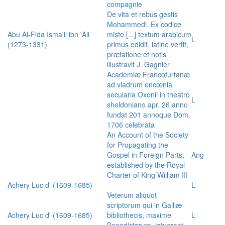
compagnie
De vita et rebus gestis
Mohammedi. Ex codice
Abu Al-Fida Isma'il ibn 'Ali
misto [...] textum arabicum
L
(1273-1331)
primus edidit, latine vertit,
præfatione et notis
illustravit J. Gagnier
Academiæ Francofurtanæ
ad viadrum encœnia
secularia Oxonii in theatro
L
sheldoniano apr. 26 anno
fundat 201 annoque Dom.
1706 celebrata
An Account of the Society
for Propagating the
Gospel in Foreign Parts,
Ang
established by the Royal
Charter of King William III
Achery Luc d' (1609-1685)
L
Veterum aliquot
scriptorum qui in Galliæ
Achery Luc d' (1609-1685)
bibliothecis, maxime
L
Benedictorum, latuerant,