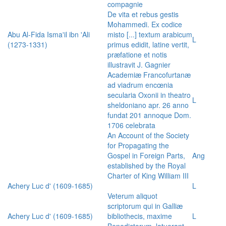
compagnie
De vita et rebus gestis
Mohammedi. Ex codice
Abu Al-Fida Isma'il ibn 'Ali
misto [...] textum arabicum
L
(1273-1331)
primus edidit, latine vertit,
præfatione et notis
illustravit J. Gagnier
Academiæ Francofurtanæ
ad viadrum encœnia
secularia Oxonii in theatro
L
sheldoniano apr. 26 anno
fundat 201 annoque Dom.
1706 celebrata
An Account of the Society
for Propagating the
Gospel in Foreign Parts,
Ang
established by the Royal
Charter of King William III
Achery Luc d' (1609-1685)
L
Veterum aliquot
scriptorum qui in Galliæ
Achery Luc d' (1609-1685)
bibliothecis, maxime
L
Benedictorum, latuerant,