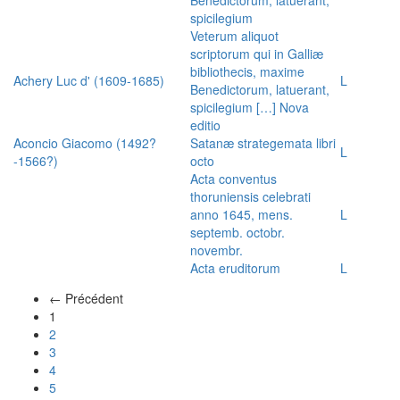
spicilegium
Veterum aliquot
scriptorum qui in Galliæ
bibliothecis, maxime
Achery Luc d' (1609-1685)
L
Benedictorum, latuerant,
spicilegium […] Nova
editio
Aconcio Giacomo (1492?
Satanæ strategemata libri
L
-1566?)
octo
Acta conventus
thoruniensis celebrati
anno 1645, mens.
L
septemb. octobr.
novembr.
Acta eruditorum
L
← Précédent
(actuel)
1
2
3
4
5