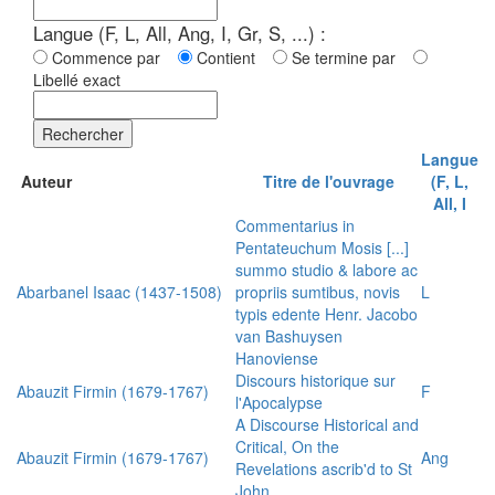
Langue (F, L, All, Ang, I, Gr, S, ...) :
Commence par
Contient
Se termine par
Libellé exact
Rechercher
Langue
Auteur
Titre de l'ouvrage
(F, L,
All, I
Commentarius in
Pentateuchum Mosis [...]
summo studio & labore ac
Abarbanel Isaac (1437-1508)
propriis sumtibus, novis
L
typis edente Henr. Jacobo
van Bashuysen
Hanoviense
Discours historique sur
Abauzit Firmin (1679-1767)
F
l'Apocalypse
A Discourse Historical and
Critical, On the
Abauzit Firmin (1679-1767)
Ang
Revelations ascrib'd to St
John