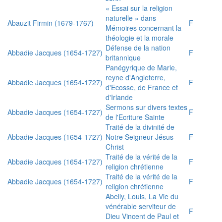
« Essai sur la religion
naturelle » dans
Abauzit Firmin (1679-1767)
F
Mémoires concernant la
théologie et la morale
Défense de la nation
Abbadie Jacques (1654-1727)
F
britannique
Panégyrique de Marie,
reyne d'Angleterre,
Abbadie Jacques (1654-1727)
F
d'Ecosse, de France et
d'Irlande
Sermons sur divers textes
Abbadie Jacques (1654-1727)
F
de l'Ecriture Sainte
Traité de la divinité de
Abbadie Jacques (1654-1727)
Notre Seigneur Jésus-
F
Christ
Traité de la vérité de la
Abbadie Jacques (1654-1727)
F
religion chrétienne
Traité de la vérité de la
Abbadie Jacques (1654-1727)
F
religion chrétienne
Abelly, Louis, La Vie du
vénérable serviteur de
F
Dieu Vincent de Paul et