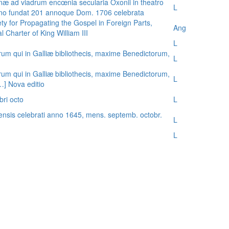
æ ad viadrum encœnia secularia Oxonii in theatro
L
nno fundat 201 annoque Dom. 1706 celebrata
ty for Propagating the Gospel in Foreign Parts,
Ang
 Charter of King William III
L
rum qui in Galliæ bibliothecis, maxime Benedictorum,
L
rum qui in Galliæ bibliothecis, maxime Benedictorum,
L
[…] Nova editio
bri octo
L
ensis celebrati anno 1645, mens. septemb. octobr.
L
L