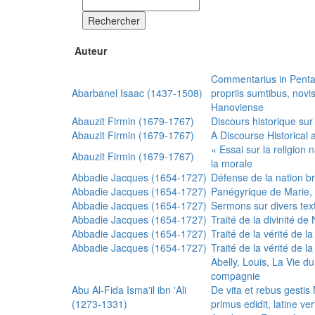
Rechercher
Auteur
Commentarius in Penta
Abarbanel Isaac (1437-1508)
propriis sumtibus, nov
Hanoviense
Abauzit Firmin (1679-1767)
Discours historique sur
Abauzit Firmin (1679-1767)
A Discourse Historical 
« Essai sur la religion
Abauzit Firmin (1679-1767)
la morale
Abbadie Jacques (1654-1727)
Défense de la nation b
Abbadie Jacques (1654-1727)
Panégyrique de Marie, 
Abbadie Jacques (1654-1727)
Sermons sur divers text
Abbadie Jacques (1654-1727)
Traité de la divinité d
Abbadie Jacques (1654-1727)
Traité de la vérité de la
Abbadie Jacques (1654-1727)
Traité de la vérité de la
Abelly, Louis, La Vie d
compagnie
Abu Al-Fida Isma'il ibn 'Ali
De vita et rebus gesti
(1273-1331)
primus edidit, latine ver