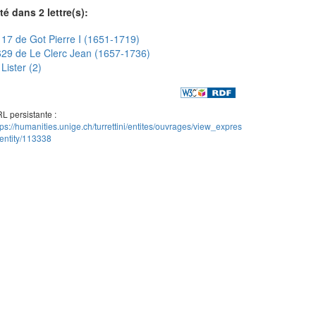
té dans 2 lettre(s):
17 de Got Pierre I (1651-1719)
29 de Le Clerc Jean (1657-1736)
Lister (2)
L persistante :
tps://humanities.unige.ch/turrettini/entites/ouvrages/view_expres
entity/113338