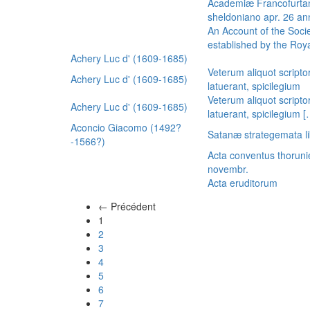
Academiæ Francofurtan
sheldoniano apr. 26 a
An Account of the Socie
established by the Royal
Achery Luc d' (1609-1685)
Veterum aliquot scripto
Achery Luc d' (1609-1685)
latuerant, spicilegium
Veterum aliquot scripto
Achery Luc d' (1609-1685)
latuerant, spicilegium 
Aconcio Giacomo (1492?
Satanæ strategemata li
-1566?)
Acta conventus thoruni
novembr.
Acta eruditorum
← Précédent
(actuel)
1
2
3
4
5
6
7