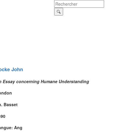
ocke
John
n Essay concerning Humane Understanding
ondon
h. Basset
690
angue: Ang