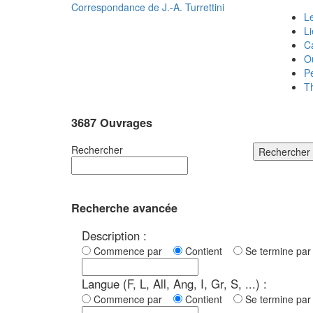
Correspondance de
J.-A. Turrettini
Le
L
C
O
P
T
3687 Ouvrages
Rechercher
Rechercher
Recherche avancée
Description :
Commence par
Contient
Se termine p
Langue (F, L, All, Ang, I, Gr, S, ...) :
Commence par
Contient
Se termine p