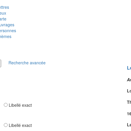
ttres
ieux
arte
uvrages
ersonnes
hèmes
Recherche avancée
L
A
L
T
ar
Libellé exact
1
L
ar
Libellé exact