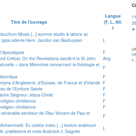
Ci
Langue
11
Titre de l'ouvrage
(F, L, All,
26
I
➤ 
teuchum Mosis [...] summo studio & labore ac
is typis edente Henr. Jacobo van Bashuysen
L
UR
 l'Apocalypse
F
ht
and Critical, On the Revelations ascrib'd to St John
Ang
s_
 naturelle » dans Mémoires concernant la théologie et
F
ritannique
F
reyne d'Angleterre, d'Ecosse, de France et d'Irlande
F
es de l'Ecriture Sainte
F
e Notre Seigneur Jésus-Christ
F
 religion chrétienne
F
 religion chrétienne
F
u vénérable serviteur de Dieu Vincent de Paul et
F
s Mohammedi. Ex codice misto [...] textum arabicum
L
tit, præfatione et notis illustravit J. Gagnier