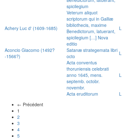
spicilegium
Veterum aliquot
scriptorum qui in Galliæ
bibliothecis, maxime
Achery Luc d' (1609-1685)
L
Benedictorum, latuerant,
spicilegium […] Nova
editio
Aconcio Giacomo (1492?
Satanæ strategemata libri
L
-1566?)
octo
Acta conventus
thoruniensis celebrati
anno 1645, mens.
L
septemb. octobr.
novembr.
Acta eruditorum
L
← Précédent
(actuel)
1
2
3
4
5