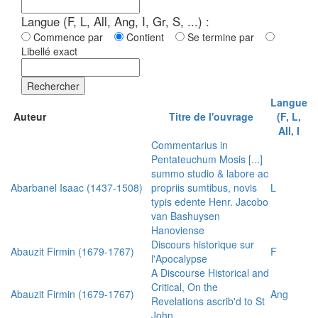
Langue (F, L, All, Ang, I, Gr, S, ...) :
Commence par
Contient
Se termine par
Libellé exact
Rechercher
Langue
Auteur
Titre de l'ouvrage
(F, L,
All, I
Commentarius in
Pentateuchum Mosis [...]
summo studio & labore ac
Abarbanel Isaac (1437-1508)
propriis sumtibus, novis
L
typis edente Henr. Jacobo
van Bashuysen
Hanoviense
Discours historique sur
Abauzit Firmin (1679-1767)
F
l'Apocalypse
A Discourse Historical and
Critical, On the
Abauzit Firmin (1679-1767)
Ang
Revelations ascrib'd to St
John