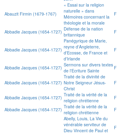
« Essai sur la religion
naturelle » dans
Abauzit Firmin (1679-1767)
F
Mémoires concernant la
théologie et la morale
Défense de la nation
Abbadie Jacques (1654-1727)
F
britannique
Panégyrique de Marie,
reyne d'Angleterre,
Abbadie Jacques (1654-1727)
F
d'Ecosse, de France et
d'Irlande
Sermons sur divers textes
Abbadie Jacques (1654-1727)
F
de l'Ecriture Sainte
Traité de la divinité de
Abbadie Jacques (1654-1727)
Notre Seigneur Jésus-
F
Christ
Traité de la vérité de la
Abbadie Jacques (1654-1727)
F
religion chrétienne
Traité de la vérité de la
Abbadie Jacques (1654-1727)
F
religion chrétienne
Abelly, Louis, La Vie du
vénérable serviteur de
F
Dieu Vincent de Paul et