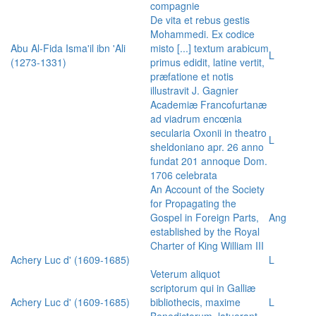
compagnie
De vita et rebus gestis
Mohammedi. Ex codice
Abu Al-Fida Isma'il ibn 'Ali
misto [...] textum arabicum
L
(1273-1331)
primus edidit, latine vertit,
præfatione et notis
illustravit J. Gagnier
Academiæ Francofurtanæ
ad viadrum encœnia
secularia Oxonii in theatro
L
sheldoniano apr. 26 anno
fundat 201 annoque Dom.
1706 celebrata
An Account of the Society
for Propagating the
Gospel in Foreign Parts,
Ang
established by the Royal
Charter of King William III
Achery Luc d' (1609-1685)
L
Veterum aliquot
scriptorum qui in Galliæ
Achery Luc d' (1609-1685)
bibliothecis, maxime
L
Benedictorum, latuerant,