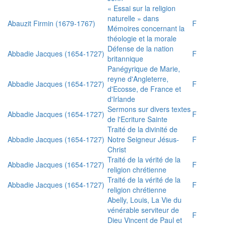
« Essai sur la religion
naturelle » dans
Abauzit Firmin (1679-1767)
F
Mémoires concernant la
théologie et la morale
Défense de la nation
Abbadie Jacques (1654-1727)
F
britannique
Panégyrique de Marie,
reyne d'Angleterre,
Abbadie Jacques (1654-1727)
F
d'Ecosse, de France et
d'Irlande
Sermons sur divers textes
Abbadie Jacques (1654-1727)
F
de l'Ecriture Sainte
Traité de la divinité de
Abbadie Jacques (1654-1727)
Notre Seigneur Jésus-
F
Christ
Traité de la vérité de la
Abbadie Jacques (1654-1727)
F
religion chrétienne
Traité de la vérité de la
Abbadie Jacques (1654-1727)
F
religion chrétienne
Abelly, Louis, La Vie du
vénérable serviteur de
F
Dieu Vincent de Paul et