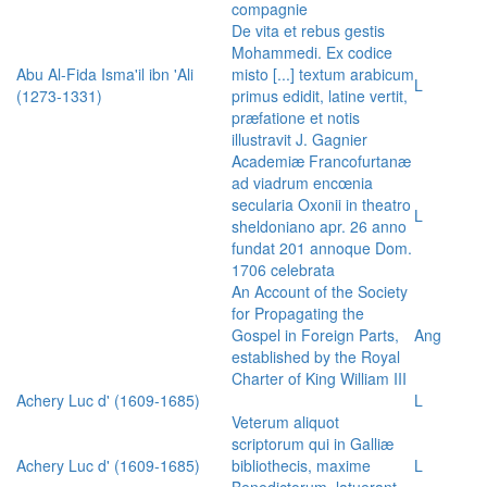
compagnie
De vita et rebus gestis
Mohammedi. Ex codice
Abu Al-Fida Isma'il ibn 'Ali
misto [...] textum arabicum
L
(1273-1331)
primus edidit, latine vertit,
præfatione et notis
illustravit J. Gagnier
Academiæ Francofurtanæ
ad viadrum encœnia
secularia Oxonii in theatro
L
sheldoniano apr. 26 anno
fundat 201 annoque Dom.
1706 celebrata
An Account of the Society
for Propagating the
Gospel in Foreign Parts,
Ang
established by the Royal
Charter of King William III
Achery Luc d' (1609-1685)
L
Veterum aliquot
scriptorum qui in Galliæ
Achery Luc d' (1609-1685)
bibliothecis, maxime
L
Benedictorum, latuerant,