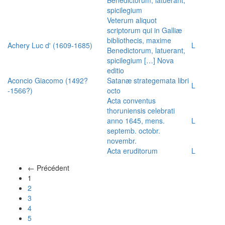
spicilegium
Veterum aliquot
scriptorum qui in Galliæ
bibliothecis, maxime
Achery Luc d' (1609-1685)
L
Benedictorum, latuerant,
spicilegium […] Nova
editio
Aconcio Giacomo (1492?
Satanæ strategemata libri
L
-1566?)
octo
Acta conventus
thoruniensis celebrati
anno 1645, mens.
L
septemb. octobr.
novembr.
Acta eruditorum
L
← Précédent
(actuel)
1
2
3
4
5