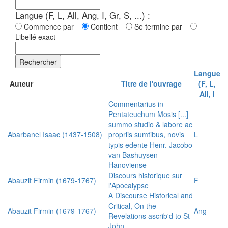
Langue (F, L, All, Ang, I, Gr, S, ...) :
Commence par
Contient
Se termine par
Libellé exact
Rechercher
Langue
Auteur
Titre de l'ouvrage
(F, L,
All, I
Commentarius in
Pentateuchum Mosis [...]
summo studio & labore ac
Abarbanel Isaac (1437-1508)
propriis sumtibus, novis
L
typis edente Henr. Jacobo
van Bashuysen
Hanoviense
Discours historique sur
Abauzit Firmin (1679-1767)
F
l'Apocalypse
A Discourse Historical and
Critical, On the
Abauzit Firmin (1679-1767)
Ang
Revelations ascrib'd to St
John