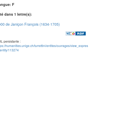
angue: F
té dans 1 lettre(s):
00 de Janiçon François (1634-1705)
L persistante :
tps://humanities.unige.ch/turrettini/entites/ouvrages/view_expres
entity/113274