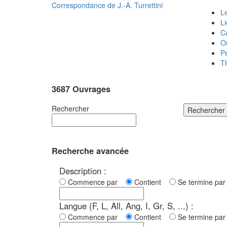
Correspondance de
J.-A. Turrettini
Le
L
C
O
P
T
3687 Ouvrages
Rechercher
Rechercher
Recherche avancée
Description :
Commence par
Contient
Se termine p
Langue (F, L, All, Ang, I, Gr, S, ...) :
Commence par
Contient
Se termine p