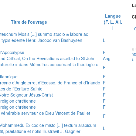
L
Langue
Ci
Titre de l'ouvrage
(F, L, All,
I
10
teuchum Mosis [...] summo studio & labore ac
is typis edente Henr. Jacobo van Bashuysen
L
UR
 l'Apocalypse
F
ht
and Critical, On the Revelations ascrib'd to St John
Ang
s_
 naturelle » dans Mémoires concernant la théologie et
F
ritannique
F
reyne d'Angleterre, d'Ecosse, de France et d'Irlande
F
es de l'Ecriture Sainte
F
e Notre Seigneur Jésus-Christ
F
 religion chrétienne
F
 religion chrétienne
F
u vénérable serviteur de Dieu Vincent de Paul et
F
s Mohammedi. Ex codice misto [...] textum arabicum
L
tit, præfatione et notis illustravit J. Gagnier