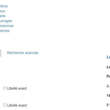
ttres
ieux
arte
uvrages
ersonnes
hèmes
Recherche avancée
L
Le
Pa
J
ar
Libellé exact
1
2 
ar
Libellé exact