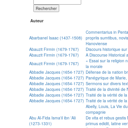
Rechercher
Auteur
Commentarius in Penta
Abarbanel Isaac (1437-1508)
propriis sumtibus, nov
Hanoviense
Abauzit Firmin (1679-1767)
Discours historique sur
Abauzit Firmin (1679-1767)
A Discourse Historical 
« Essai sur la religion
Abauzit Firmin (1679-1767)
la morale
Abbadie Jacques (1654-1727)
Défense de la nation b
Abbadie Jacques (1654-1727)
Panégyrique de Marie, 
Abbadie Jacques (1654-1727)
Sermons sur divers text
Abbadie Jacques (1654-1727)
Traité de la divinité d
Abbadie Jacques (1654-1727)
Traité de la vérité de la
Abbadie Jacques (1654-1727)
Traité de la vérité de la
Abelly, Louis, La Vie d
compagnie
Abu Al-Fida Isma'il ibn 'Ali
De vita et rebus gesti
(1273-1331)
primus edidit, latine ver