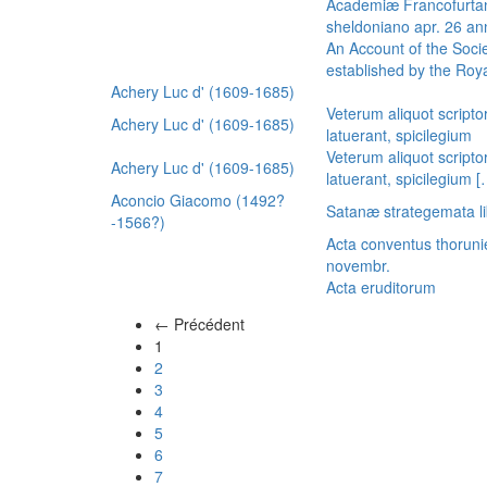
Academiæ Francofurtan
sheldoniano apr. 26 a
An Account of the Socie
established by the Royal
Achery Luc d' (1609-1685)
Veterum aliquot scripto
Achery Luc d' (1609-1685)
latuerant, spicilegium
Veterum aliquot scripto
Achery Luc d' (1609-1685)
latuerant, spicilegium 
Aconcio Giacomo (1492?
Satanæ strategemata li
-1566?)
Acta conventus thoruni
novembr.
Acta eruditorum
← Précédent
(actuel)
1
2
3
4
5
6
7