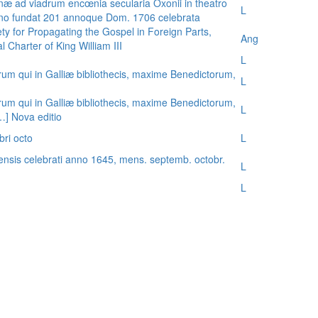
æ ad viadrum encœnia secularia Oxonii in theatro
L
nno fundat 201 annoque Dom. 1706 celebrata
ty for Propagating the Gospel in Foreign Parts,
Ang
 Charter of King William III
L
rum qui in Galliæ bibliothecis, maxime Benedictorum,
L
rum qui in Galliæ bibliothecis, maxime Benedictorum,
L
[…] Nova editio
bri octo
L
ensis celebrati anno 1645, mens. septemb. octobr.
L
L