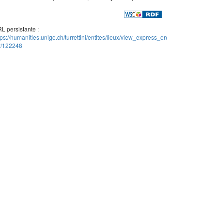
L persistante :
tps://humanities.unige.ch/turrettini/entites/lieux/view_express_en
ty/122248