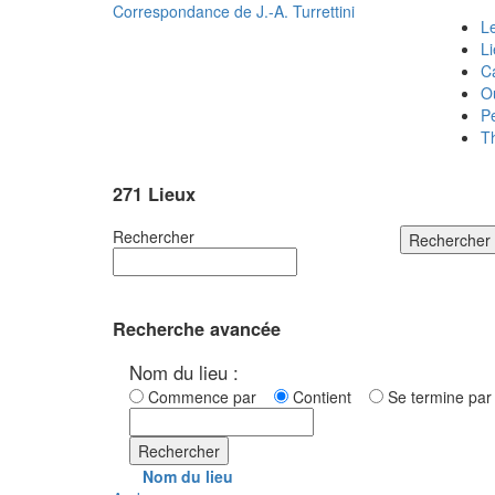
Correspondance de
J.-A. Turrettini
Le
L
C
O
P
T
271 Lieux
Rechercher
Rechercher
Recherche avancée
Nom du lieu :
Commence par
Contient
Se termine p
Rechercher
Nom du lieu