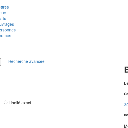
ttres
ieux
arte
uvrages
ersonnes
hèmes
Recherche avancée
Le
Co
ar
Libellé exact
32
In
Mo