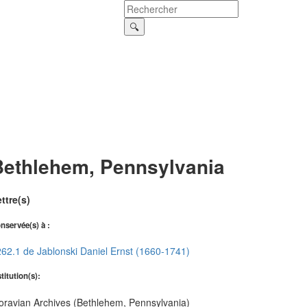
Bethlehem, Pennsylvania
ttre(s)
nservée(s) à :
62.1 de Jablonski Daniel Ernst (1660-1741)
stitution(s):
ravian Archives (Bethlehem, Pennsylvania)