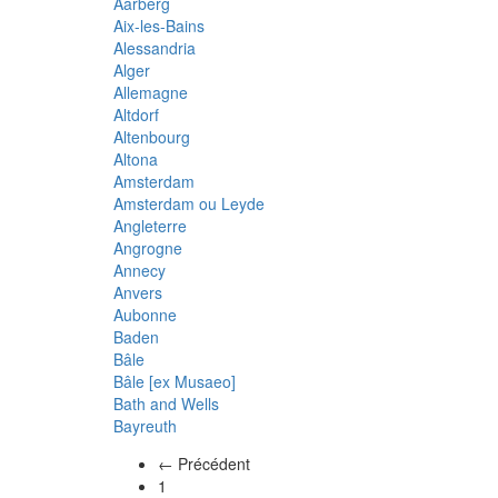
Aarberg
Aix-les-Bains
Alessandria
Alger
Allemagne
Altdorf
Altenbourg
Altona
Amsterdam
Amsterdam ou Leyde
Angleterre
Angrogne
Annecy
Anvers
Aubonne
Baden
Bâle
Bâle [ex Musaeo]
Bath and Wells
Bayreuth
← Précédent
(actuel)
1