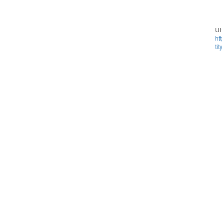
UR
ht
ti