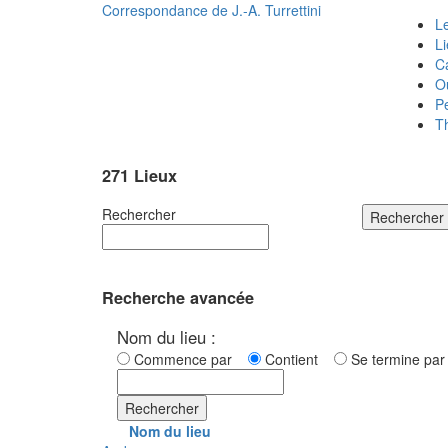
Correspondance de
J.-A. Turrettini
Le
L
C
O
P
T
271 Lieux
Rechercher
Rechercher
Recherche avancée
Nom du lieu :
Commence par
Contient
Se termine p
Rechercher
Nom du lieu