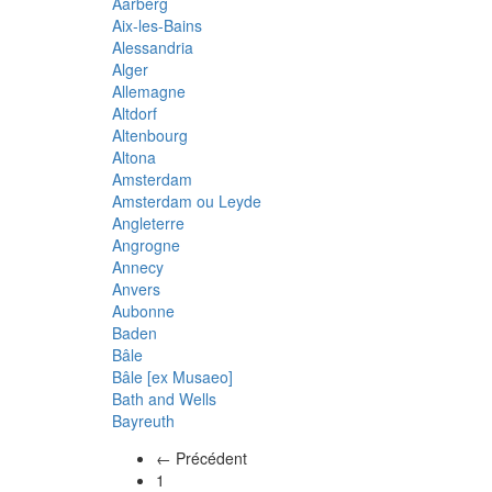
Aarberg
Aix-les-Bains
Alessandria
Alger
Allemagne
Altdorf
Altenbourg
Altona
Amsterdam
Amsterdam ou Leyde
Angleterre
Angrogne
Annecy
Anvers
Aubonne
Baden
Bâle
Bâle [ex Musaeo]
Bath and Wells
Bayreuth
← Précédent
(actuel)
1