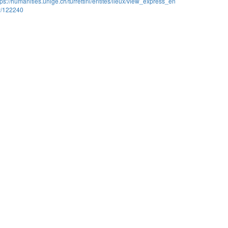
tps://humanities.unige.ch/turrettini/entites/lieux/view_express_en
ty/122240