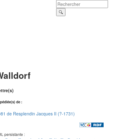
alldorf
ttre(s)
pédiée(s) de :
81 de Resplendin Jacques II (?-1731)
L persistante :