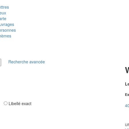
ttres
ieux
arte
uvrages
ersonnes
hèmes
Recherche avancée
W
Le
Ex
ar
Libellé exact
40
UR