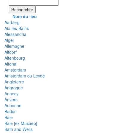
Rechercher
Nom du lieu
Aarberg
Aix-les-Bains
Alessandria
Alger
Allemagne
Altdorf
Altenbourg
Altona
Amsterdam
Amsterdam ou Leyde
Angleterre
Angrogne
Annecy
Anvers
Aubonne
Baden
Bâle
Bâle [ex Musaeo]
Bath and Wells