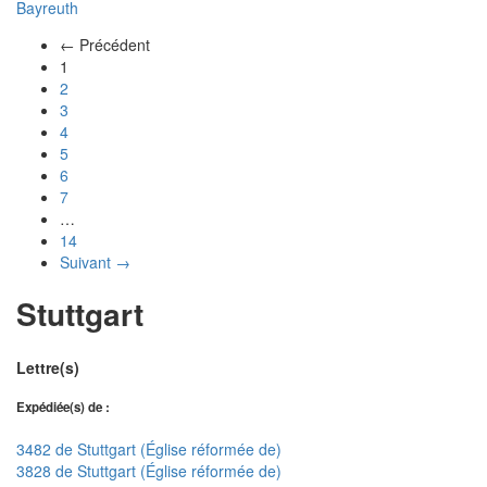
Bayreuth
← Précédent
(actuel)
1
2
3
4
5
6
7
…
14
Suivant →
Stuttgart
Lettre(s)
Expédiée(s) de :
3482 de Stuttgart (Église réformée de)
3828 de Stuttgart (Église réformée de)