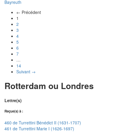
Bayreuth
← Précédent
(actuel)
1
2
3
4
5
6
7
…
14
Suivant →
Rotterdam ou Londres
Lettre(s)
Reçue(s) à :
460 de Turrettini Bénédict II (1631-1707)
461 de Turrettini Marie I (1626-1697)