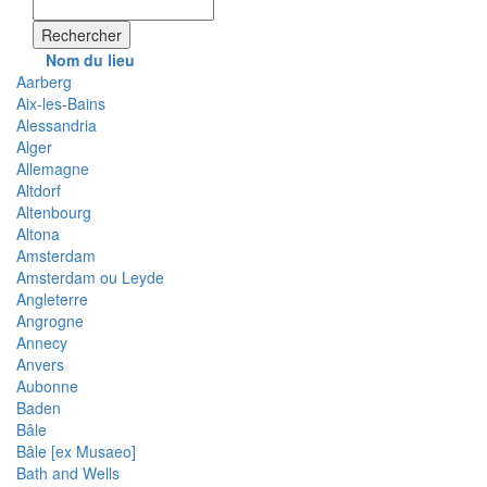
Rechercher
Nom du lieu
Aarberg
Aix-les-Bains
Alessandria
Alger
Allemagne
Altdorf
Altenbourg
Altona
Amsterdam
Amsterdam ou Leyde
Angleterre
Angrogne
Annecy
Anvers
Aubonne
Baden
Bâle
Bâle [ex Musaeo]
Bath and Wells